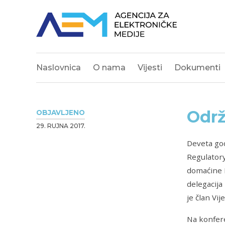
Naslovnica
O nama
Vijesti
Dokumenti
Održ
OBJAVLJENO
29. RUJNA 2017.
Deveta go
Regulatory
domaćine M
delegacija
je član Vi
Na konfere