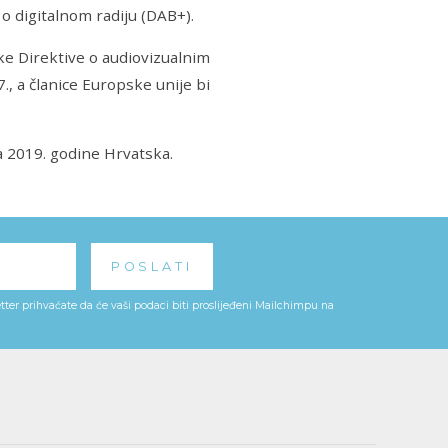
 o digitalnom radiju (DAB+).
e Direktive o audiovizualnim
, a članice Europske unije bi
 a 2019. godine Hrvatska.
ter prihvaćate da će vaši podaci biti proslijeđeni Mailchimpu na