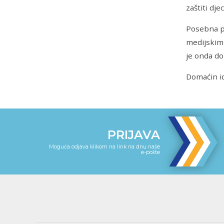
zaštiti dj
Posebna p
medijskim 
je onda do
Domaćin id
PRIJAVA
Moguća odjava klikom na link na dnu naše
e-pošte