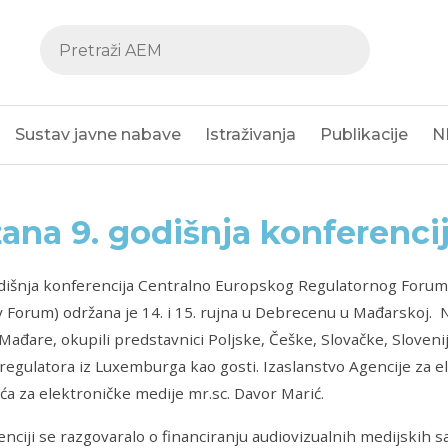
Sustav javne nabave
Istraživanja
Publikacije
N
ana 9. godišnja konferenci
dišnja konferencija Centralno Europskog Regulatornog Forum
 Forum) održana je 14. i 15. rujna u Debrecenu u Mađarskoj. N
ađare, okupili predstavnici Poljske, Češke, Slovačke, Slovenije
 regulatora iz Luxemburga kao gosti. Izaslanstvo Agencije za 
jeća za elektroničke medije mr.sc. Davor Marić.
nciji se razgovaralo o financiranju audiovizualnih medijskih sa