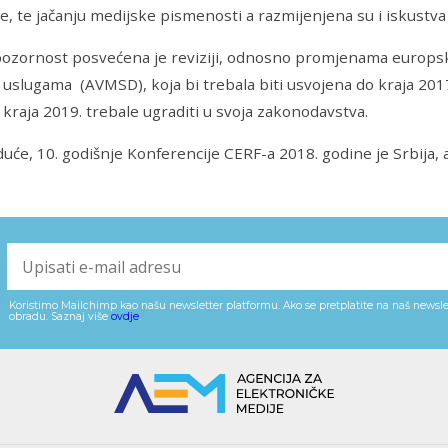
ece, te jačanju medijske pismenosti a razmijenjena su i iskustva
ozornost posvećena je reviziji, odnosno promjenama europsk
uslugama (AVMSD), koja bi trebala biti usvojena do kraja 2017.
 kraja 2019. trebale ugraditi u svoja zakonodavstva.
uće, 10. godišnje Konferencije CERF-a 2018. godine je Srbija,
Koristimo Mailchimp kao našu newsletter platformu. Ako se pretplatite na naš newslet
obradu. Saznaj više
ovdje
.