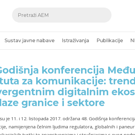
Sustav javne nabave
Istraživanja
Publikacije
N
Godišnja konferencija Me
ituta za komunikacije: tren
ergentnim digitalnim ekos
laze granice i sektore
su je 11. i 12. listopada 2017. održana 48. Godišnja konferenc
je, namijenjena čelnim ljudima regulatora, globalnih i paneur
kacijskih tvrtki te znanstvenicima i stručnjacima s ovog područj