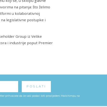
lu koji se, u sklopu glavne
vorima na pitanja: što želimo
latformi u kolaborativnoj
 na legislativne postupke i
keholder Group iz Velike
ktora i industrije poput Premier
ter prihvaćate da će vaši podaci biti proslijeđeni Mailchimpu na