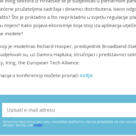
k ovog sektora iz Hrvatske te je sudjelovao u plenarnom pane
ćene pružateljima sadržaja i dinamici distributera, bavio odgo
 zašto? Što je prikladno a što neprikladno u svjetlu regulacije p
u mijeni? Kako pojava ekonomije koja stoji iza aplikacija utječe
ne modele?
koji je modelirao Richard Hooper, predsjednik Broadband Sta
 sudjelovali su, uz Damira Hajduka, stručnjaci i predstavnici se
y, King, the European Tech Alliance.
macija o konferenciji možete pronaći
ovdje
.
Koristimo Mailchimp kao našu newsletter platformu. Ako se pretplatite na naš newslet
obradu. Saznaj više
ovdje
.