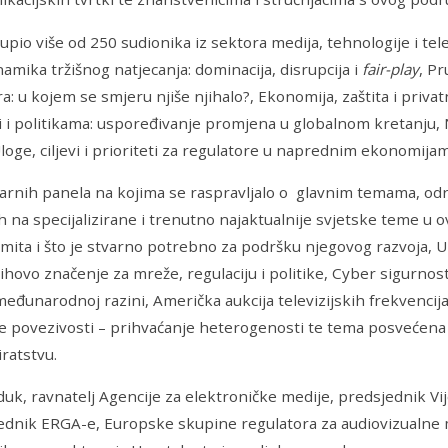
upio više od 250 sudionika iz sektora medija, tehnologije i te
inamika tržišnog natjecanja: dominacija, disrupcija i
fair-play
, Pr
ra: u kojem se smjeru njiše njihalo?, Ekonomija, zaštita i priv
ji i politikama: uspoređivanje promjena u globalnom kretanju, 
 Uloge, ciljevi i prioriteti za regulatore u naprednim ekonomija
rnih panela na kojima se raspravljalo o glavnim temama, održa
h na specijalizirane i trenutno najaktualnije svjetske teme u 
 mita i što je stvarno potrebno za podršku njegovog razvoja, U
jihovo značenje za mreže, regulaciju i politike, Cyber sigurnos
 međunarodnoj razini, Američka aukcija televizijskih frekvencija 
e povezivosti – prihvaćanje heterogenosti te tema posvećena z
iratstvu.
uk, ravnatelj Agencije za elektroničke medije, predsjednik Vij
dnik ERGA-e, Europske skupine regulatora za audiovizualne me