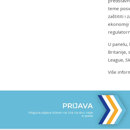
predstavni
teme posve
zaštititi i
ekonomiji 
regulator
U panelu, 
Britanije,
League, Sk
Više infor
PRIJAVA
Moguća odjava klikom na link na dnu naše
e-pošte