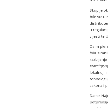
Skup je ok
bile su: D
distribute
u regulaci
vijesti te
Osim plena
fokusirani
razbijanje
learning-
n
lokalnoj i
tehnologij
zakona i p
Damir Hajd
potpredsje