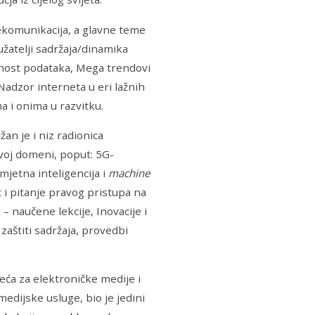
lekomunikacija, a glavne teme
užatelji sadržaja/dinamika
atnost podataka, Mega trendovi
Nadzor interneta u eri lažnih
ma i onima u razvitku.
n je i niz radionica
ovoj domeni, poput: 5G-
mjetna inteligencija i
machine
t i pitanje pravog pristupa na
– naučene lekcije, Inovacije i
aštiti sadržaja, provedbi
eća za elektroničke medije i
dijske usluge, bio je jedini