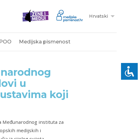
Hrvatski
POO
Medijska pismenost
đunarodnog
dovi u
ustavima koji
ija Međunarodnog instituta za
opskih medijskih i
a iz cijelog svijeta.