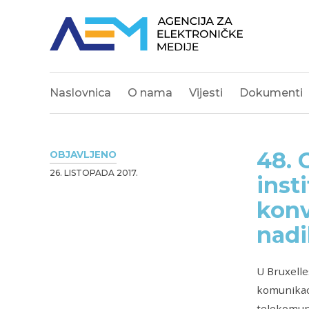
Naslovnica
O nama
Vijesti
Dokumenti
48. 
OBJAVLJENO
26. LISTOPADA 2017.
inst
konv
nadi
U Bruxelle
komunikaci
telekomuni