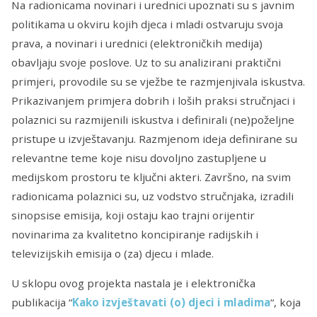
Na radionicama novinari i urednici upoznati su s javnim
politikama u okviru kojih djeca i mladi ostvaruju svoja
prava, a novinari i urednici (elektroničkih medija)
obavljaju svoje poslove. Uz to su analizirani praktični
primjeri, provodile su se vježbe te razmjenjivala iskustva.
Prikazivanjem primjera dobrih i loših praksi stručnjaci i
polaznici su razmijenili iskustva i definirali (ne)poželjne
pri­stupe u izvještavanju. Razmjenom ideja definirane su
relevantne teme koje nisu dovoljno zastupljene u
medijskom prostoru te ključni akteri. Završno, na svim
radionica­ma polaznici su, uz vodstvo stručnjaka, izradili
sinopsise emisija, koji ostaju kao trajni orijentir
novinarima za kvalitetno koncipiranje radijskih i
televizijskih emisija o (za) djecu i mlade.
U sklopu ovog projekta nastala je i elektronička
publikacija “
Kako izvještavati (o) djeci i mladima
“, koja