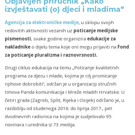
Objavljen priručnik „Kako
izvještavati (o) djeci i mladima“
Agencija za elektronič­ke medije
, u sklopu svojih
redovitih aktivnosti vezanih uz
poticanje medijske
pismenost
i
,
svake godine orga­nizira
edukacije za
nakladnike
o dijelu tema koje oni mogu prijaviti na
Fond
za poticanje pluralizma i raznovrsnosti.
Drugi ciklus edukacija na temu „Poticanje kvalitetnih
programa za djecu i mlade, kojima je cilj pro­micanje
njihove dobrobiti“, održan je u organizaciji stručnih
timova Panda komunikacija i Mreže mladih Hrvatske. U
četiri grada (Zagreb, Split, Rijeka i Osijek) održano je, u
razdoblju od stu­denoga 2016. do lipnja 2017., pet
dvodnevnih radionica na kojima je sudjelovalo 95
novinara i urednika iz 73 medija.