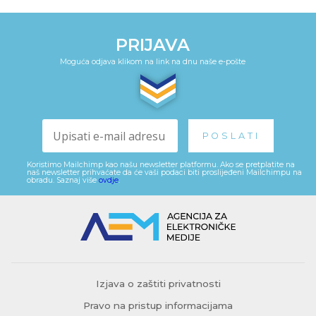
PRIJAVA
Moguća odjava klikom na link na dnu naše e-pošte
Koristimo Mailchimp kao našu newsletter platformu. Ako se pretplatite na
naš newsletter prihvaćate da će vaši podaci biti proslijeđeni Mailchimpu na
obradu. Saznaj više
ovdje
.
Izjava o zaštiti privatnosti
Pravo na pristup informacijama