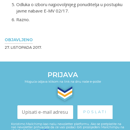
Odluka o izboru najpovoljnijeg ponuditelja u postupku
javne nabave E-MV 02/17.
Razno.
OBJAVLJENO
27. LISTOPADA 2017.
PRIJAVA
Moguća odjava klikom na link na dnu naše e-pošte
Koristimo Mailchimp kao našu newsletter platformu. Ako se pretplatite na
naš newsletter prihvaćate da će vaši podaci biti proslijeđeni Mailchimpu na