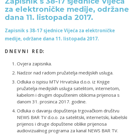
Zapisnik s 38-17 sjednice Vijeća
za elektroničke medije, održane
dana 11. listopada 2017.
Zapisnik s 38-17 sjednice Vijeća za elektroničke
medije, održane dana 11. listopada 2017.
D N E V N I R E D:
Ovjera zapisnika.
Nadzor nad radom pružatelja medijskih usluga.
Odluka o ispisu MTV Hrvatska d.o.o. iz Knjige
pružatelja medijskih usluga satelitom, internetom,
kabelom i drugim dopuštenim oblicima prijenosa s
danom 31. prosinca 2017. godine.
Odluka o davanju dopuštenja trgovačkom društvu
NEWS BAR TV d.o.o. za satelitski, internetski, kabelski
prijenos i druge dopuštene oblike prijenosa
audiovizualnog programa za kanal NEWS BAR TV.