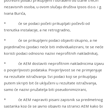
potrebni podaci prikupljeni i obrađeni od stane trećih
nezavisnih osoba, u ovom slučaju društva Ipsos d.o.o. i g.
Ivana Burića,
* će se podaci početi prikupljati počevši od
trenutka instalacije, a ne retrogradno,
* će se prikupljeni podaci objaviti skupno, a ne
pojedinačno (podaci neće biti individualizirani, te se neće
koristi podaci odnosno nazivi neprofitnih nakladnika),
* će AEM dostaviti neprofitnim nakladnicima izjavu
o povjerljivosti podataka. Povjerljivost se ne primjenjuje
na rezultate istraživanja. Svi podaci koji se prikupljaju
putem skripti bit će uključeni u rezultate istraživanja,
samo će nazivi pružatelja biti pseudonimizirani,
* će AEM napraviti pisani zapisnik sa predmetnog
sastanka koji će se javno objaviti na stranici AEM kako bi