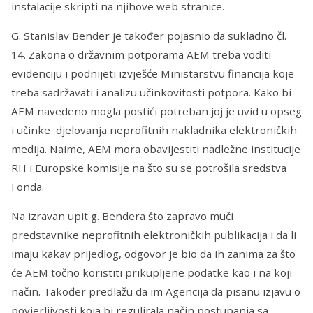
instalacije skripti na njihove web stranice.
G. Stanislav Bender je također pojasnio da sukladno čl.
14. Zakona o državnim potporama AEM treba voditi
evidenciju i podnijeti izvješće Ministarstvu financija koje
treba sadržavati i analizu učinkovitosti potpora. Kako bi
AEM navedeno mogla postići potreban joj je uvid u opseg
i učinke djelovanja neprofitnih nakladnika elektroničkih
medija. Naime, AEM mora obavijestiti nadležne institucije
RH i Europske komisije na što su se potrošila sredstva
Fonda.
Na izravan upit g. Bendera što zapravo muči
predstavnike neprofitnih elektroničkih publikacija i da li
imaju kakav prijedlog, odgovor je bio da ih zanima za što
će AEM točno koristiti prikupljene podatke kao i na koji
način. Također predlažu da im Agencija da pisanu izjavu o
povjerljivosti koja bi regulirala način postupanja sa