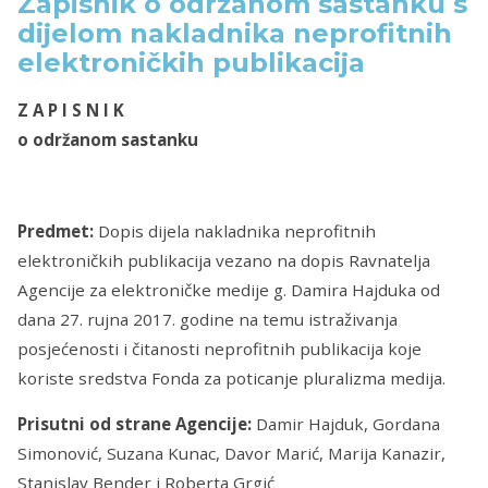
Zapisnik o održanom sastanku s
dijelom nakladnika neprofitnih
elektroničkih publikacija
Z A P I S N I K
o održanom sastanku
Predmet:
Dopis dijela nakladnika neprofitnih
elektroničkih publikacija vezano na dopis Ravnatelja
Agencije za elektroničke medije g. Damira Hajduka od
dana 27. rujna 2017.
godine na temu istraživanja
posjećenosti i čitanosti neprofitnih publikacija koje
koriste sredstva Fonda za poticanje pluralizma medija.
Prisutni od strane Agencije:
Damir Hajduk, Gordana
Simonović, Suzana Kunac, Davor Marić, Marija Kanazir,
Stanislav Bender i Roberta Grgić