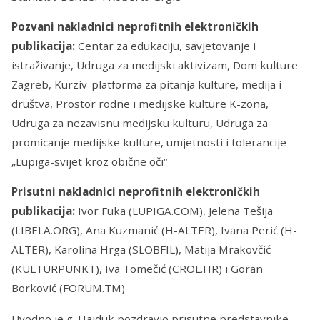
Pozvani nakladnici neprofitnih elektroničkih
publikacija:
Centar za edukaciju, savjetovanje i
istraživanje, Udruga za medijski aktivizam, Dom kulture
Zagreb, Kurziv-platforma za pitanja kulture, medija i
društva, Prostor rodne i medijske kulture K-zona,
Udruga za nezavisnu medijsku kulturu, Udruga za
promicanje medijske kulture, umjetnosti i tolerancije
„Lupiga-svijet kroz obične oči“
Prisutni nakladnici neprofitnih elektroničkih
publikacija:
Ivor Fuka (LUPIGA.COM), Jelena Tešija
(LIBELA.ORG), Ana Kuzmanić (H-ALTER), Ivana Perić (H-
ALTER), Karolina Hrga (SLOBFIL), Matija Mrakovčić
(KULTURPUNKT), Iva Tomečić (CROL.HR) i Goran
Borković (FORUM.TM)
Uvodno je g. Hajduk pozdravio prisutne predstavnike