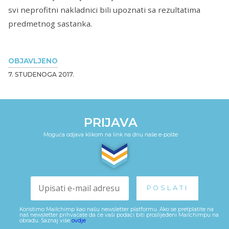
svi neprofitni nakladnici bili upoznati sa rezultatima
predmetnog sastanka.
OBJAVLJENO
7. STUDENOGA 2017.
PRIJAVA
Moguća odjava klikom na link na dnu naše e-pošte
Koristimo Mailchimp kao našu newsletter platformu. Ako se pretplatite na
naš newsletter prihvaćate da će vaši podaci biti proslijeđeni Mailchimpu na
obradu. Saznaj više
ovdje
.