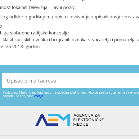
nost lokalnih televizija – javni poziv.
dlog odluke o godišnjem popisu i osnivanju popisnih povjerenstav
o
ti za slobodne radijske koncesije.
n klasifikacijskih oznaka i brojčanih oznaka stvaratelja i primatelja
je za 2018. godinu.
Koristimo Mailchimp kao našu newsletter platformu. Ako se pretplatite na naš newslet
obradu. Saznaj više
ovdje
.