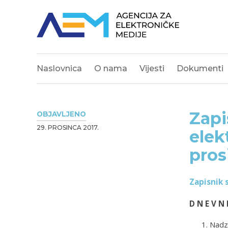
Naslovnica
O nama
Vijesti
Dokumenti
Zapi
OBJAVLJENO
29. PROSINCA 2017.
elek
pros
Zapisnik 
D N E V N 
Nadzo