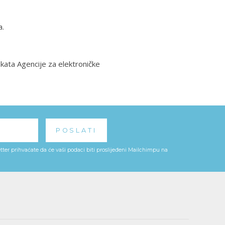
a.
 akata Agencije za elektroničke
ter prihvaćate da će vaši podaci biti proslijeđeni Mailchimpu na