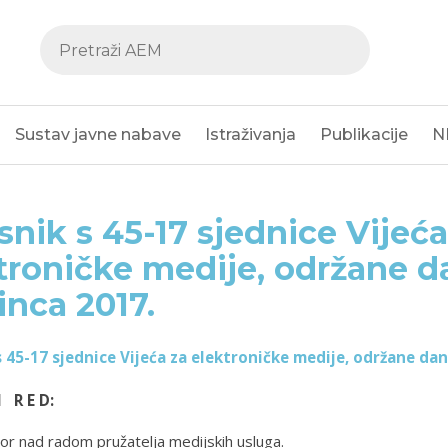
Sustav javne nabave
Istraživanja
Publikacije
N
snik s 45-17 sjednice Vijeća
troničke medije, održane d
inca 2017.
s 45-17 sjednice Vijeća za elektroničke medije, održane dan
I R E D:
r nad radom pružatelja medijskih usluga.