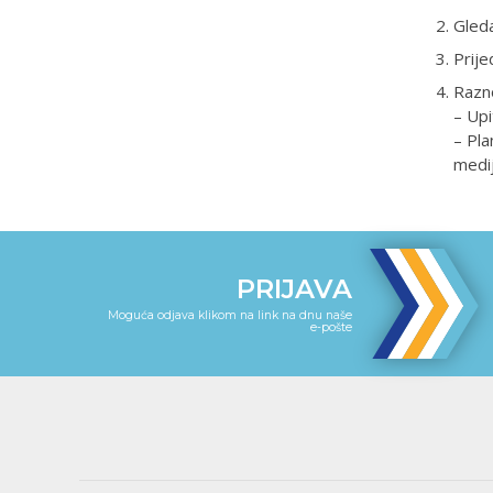
Gleda
Prije
Razn
– Upi
– Pla
medi
PRIJAVA
Moguća odjava klikom na link na dnu naše
e-pošte