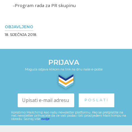
-Program rada za PR skupinu
OBJAVLJENO
18. SIJEČNJA 2018.
PRIJAVA
Moguća odjava klikom na link na dnu naše e-pošte
Koristimo Mailchimp kao našu newsletter platformu. Ako se pretplatite na
naš newsletter prihvaćate da će vaši podaci biti proslijeđeni Mailchimpu na
obradu. Saznaj više
ovdje
.