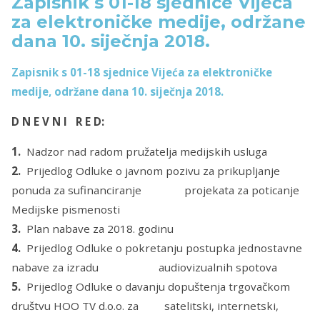
Zapisnik s 01-18 sjednice Vijeća
za elektroničke medije, održane
dana 10. siječnja 2018.
Zapisnik s 01-18 sjednice Vijeća za elektroničke
medije, održane dana 10. siječnja 2018.
D N E V N I R E D:
1.
Nadzor nad radom pružatelja medijskih usluga
2.
Prijedlog Odluke o javnom pozivu za prikupljanje
ponuda za sufinanciranje projekata za poticanje
Medijske pismenosti
3.
Plan nabave za 2018. godinu
4.
Prijedlog Odluke o pokretanju postupka jednostavne
nabave za izradu audiovizualnih spotova
5.
Prijedlog Odluke o davanju dopuštenja trgovačkom
društvu HOO TV d.o.o. za satelitski, internetski,