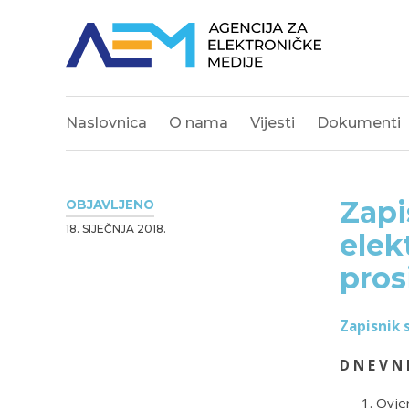
Naslovnica
O nama
Vijesti
Dokumenti
Zapi
OBJAVLJENO
18. SIJEČNJA 2018.
elek
pros
Zapisnik 
D N E V N 
Ovjer