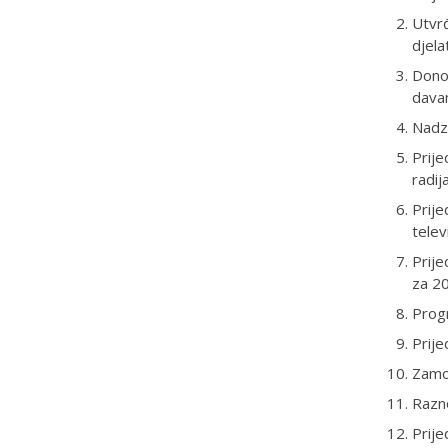
Utvrđ
djela
Donoš
davan
Nadz
Prije
radij
Prije
telev
Prije
za 2
Prog
Prije
Zamol
Razn
Prije