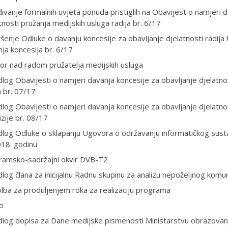
ivanje formalnih uvjeta ponuda pristiglih na Obavijest o namjeri 
tnosti pružanja medijskih usluga radija br. 6/17
enje Odluke o davanju koncesije za obavljanje djelatnosti radija
ja koncesija br. 6/17
or nad radom pružatelja medijskih usluga
dlog Obavijesti o namjeri davanja koncesije za obavljanje djelatn
a br. 07/17
dlog Obavijesti o namjeri davanja koncesije za obavljanje djelatn
izije br. 08/17
dlog Odluke o sklapanju Ugovora o održavanju informatičkog susta
018. godinu
ramsko-sadržajni okvir DVB-T2
dlog člana za inicijalnu Radnu skupinu za analizu nepoželjnog komun
ba za produljenjem roka za realizaciju programa
o
dlog dopisa za Dane medijske pismenosti Ministarstvu obrazovanja