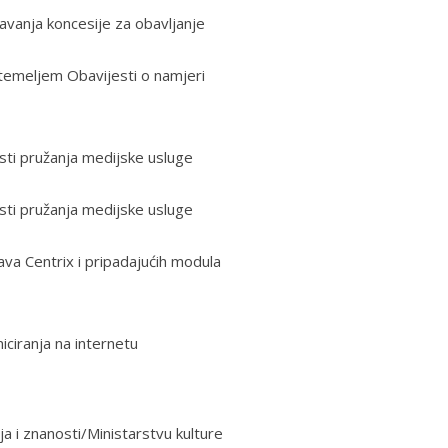
davanja koncesije za obavljanje
 temeljem Obavijesti o namjeri
osti pružanja medijske usluge
osti pružanja medijske usluge
va Centrix i pripadajućih modula
iciranja na internetu
 i znanosti/Ministarstvu kulture