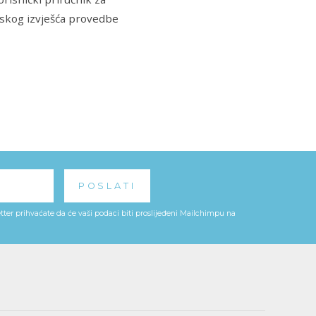
jskog izvješća provedbe
ter prihvaćate da će vaši podaci biti proslijeđeni Mailchimpu na