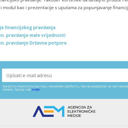
i modul kao i prezentacije s uputama za popunjavanje financi
je financijskog pravdanja
fin. pravdanje male vrijednosti
fin. pravdanje Državne potpore
Koristimo Mailchimp kao našu newsletter platformu. Ako se pretplatite na naš newslet
obradu. Saznaj više
ovdje
.