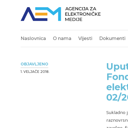
Naslovnica
O nama
Vijesti
Dokumenti
Uput
OBJAVLJENO
1. VELJAČE 2018.
Fond
elek
02/2
Sukladno j
raznovrsno
završno fi