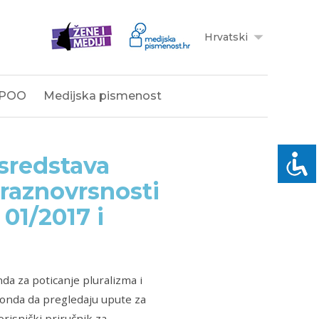
Hrvatski
POO
Medijska pismenost
 sredstava
 raznovrsnosti
 01/2017 i
da za poticanje pluralizma i
onda da pregledaju upute za
risnički priručnik za