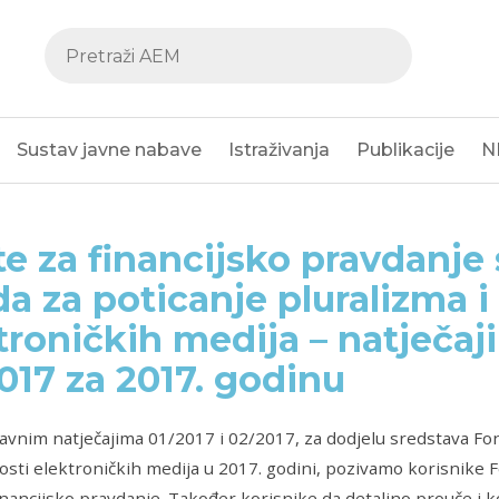
Sustav javne nabave
Istraživanja
Publikacije
N
e za financijsko pravdanje
a za poticanje pluralizma i
troničkih medija – natječaji
017 za 2017. godinu
avnim natječajima 01/2017 i 02/2017, za dodjelu sredstava Fon
sti elektroničkih medija u 2017. godini,
pozivamo korisnike F
nancijsko pravdanje. Također
korisnike da detaljno prouče i ko