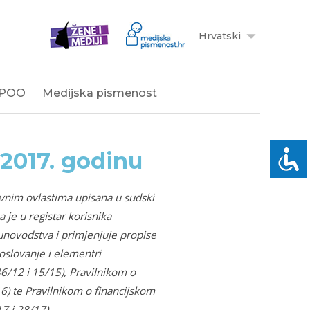
Hrvatski
POO
Medijska pismenost
a 2017. godinu
avnim ovlastima upisana u sudski
 je u registar korisnika
unovodstva i primjenjuje propise
oslovanje i elementri
/12 i 15/15), Pravilnikom o
) te Pravilnikom o financijskom
17 i 28/17).