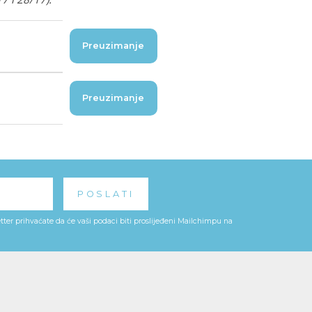
Preuzimanje
Preuzimanje
ter prihvaćate da će vaši podaci biti proslijeđeni Mailchimpu na