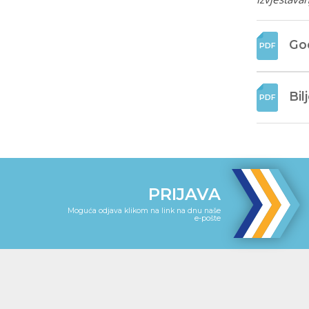
God
Bil
PRIJAVA
Moguća odjava klikom na link na dnu naše
e-pošte