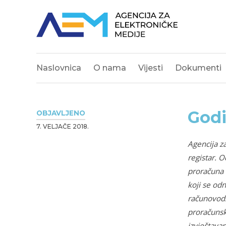
Naslovnica
O nama
Vijesti
Dokumenti
Godi
OBJAVLJENO
7. VELJAČE 2018.
Agencija z
registar. O
proračuna 
koji se od
računovods
proračunsk
izvještava