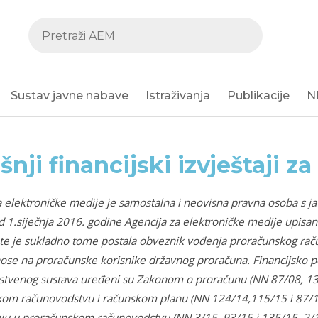
Sustav javne nabave
Istraživanja
Publikacije
N
šnji financijski izvještaji z
a elektroničke medije je samostalna i neovisna pravna osoba s j
d 1.siječnja 2016. godine Agencija za elektroničke medije upisana
te je sukladno tome postala obveznik vođenja proračunskog rač
nose na proračunske korisnike državnog proračuna. Financijsko p
tvenog sustava uređeni su Zakonom o proračunu (NN 87/08, 136
om računovodstvu i računskom planu (NN 124/14,115/15 i 87/16
nju u proračunskom računovodstvu (NN 3/15, 93/15 i 135/
15, 2/