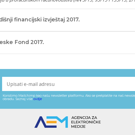
išnji financijski izvještaj 2017.
jeske Fond 2017.
Koristimo Mailchimp kao našu newsletter platformu. Ako se pretplatite na naš newslet
obradu. Saznaj više
ovdje
.