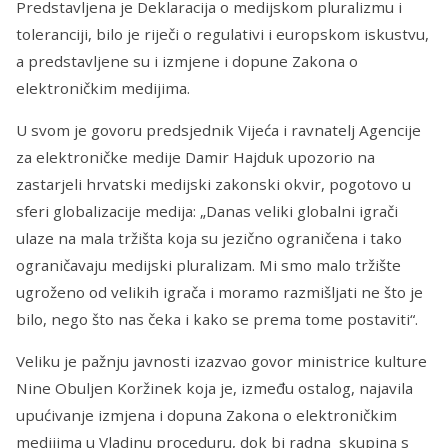
Predstavljena je Deklaracija o medijskom pluralizmu i
toleranciji, bilo je riječi o regulativi i europskom iskustvu,
a predstavljene su i izmjene i dopune Zakona o
elektroničkim medijima.
U svom je govoru predsjednik Vijeća i ravnatelj Agencije
za elektroničke medije Damir Hajduk upozorio na
zastarjeli hrvatski medijski zakonski okvir, pogotovo u
sferi globalizacije medija: „Danas veliki globalni igrači
ulaze na mala tržišta koja su jezično ograničena i tako
ograničavaju medijski pluralizam. Mi smo malo tržište
ugroženo od velikih igrača i moramo razmišljati ne što je
bilo, nego što nas čeka i kako se prema tome postaviti“.
Veliku je pažnju javnosti izazvao govor ministrice kulture
Nine Obuljen Koržinek koja je, između ostalog, najavila
upućivanje izmjena i dopuna Zakona o elektroničkim
medijima u Vladinu proceduru, dok bi radna skupina s