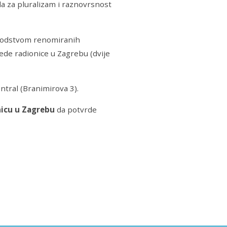
a za pluralizam i raznovrsnost
d vodstvom renomiranih
ijede radionice u Zagrebu (dvije
ntral (Branimirova 3).
nicu u Zagrebu
da potvrde