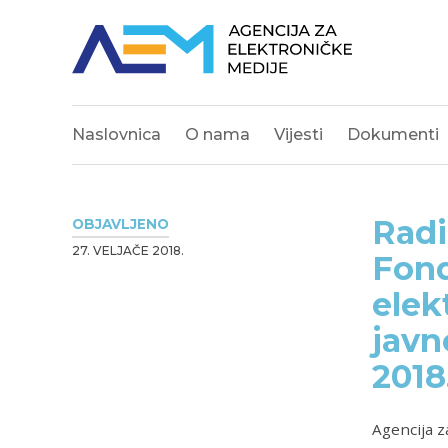
Naslovnica
O nama
Vijesti
Dokumenti
Radi
OBJAVLJENO
27. VELJAČE 2018.
Fond
elek
javn
2018
Agencija z