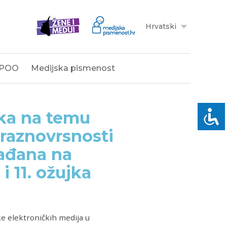
Hrvatski
POO
Medijska pismenost
ika na temu
 raznovrsnosti
rađana na
i 11. ožujka
e elektroničkih medija u