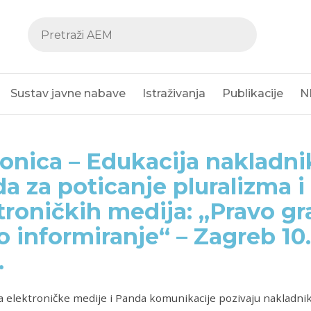
Sustav javne nabave
Istraživanja
Publikacije
N
onica – Edukacija nakladn
a za poticanje pluralizma i
troničkih medija: „Pravo g
o informiranje“ – Zagreb 10. 
.
a elektroničke medije i Panda komunikacije pozivaju nakladnik