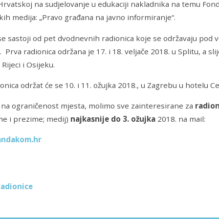
Hrvatskoj na sudjelovanje u edukaciji nakladnika na temu Fond
kih medija: „Pravo građana na javno informiranje“.
se sastoji od pet dvodnevnih radionica koje se održavaju po
 Prva radionica održana je 17. i 18. veljače 2018. u Splitu, a sl
 Rijeci i Osijeku.
onica održat će se 10. i 11. ožujka 2018., u Zagrebu u hotelu Ce
 na ograničenost mjesta, molimo sve zainteresirane za
radio
me i prezime; medij)
najkasnije do 3. ožujka
2018. na mail:
ndakom.hr
adionice