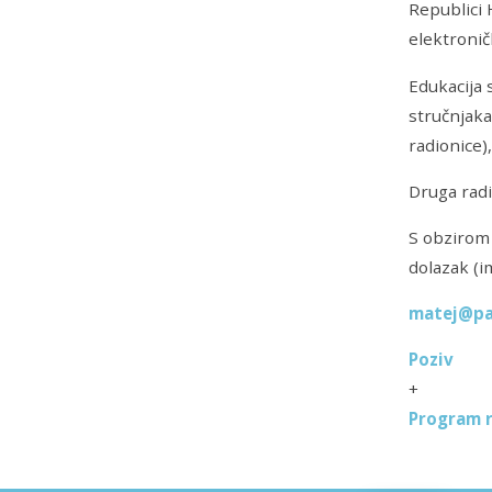
Republici 
elektronič
Edukacija 
stručnjaka.
radionice),
Druga radi
S obzirom
dolazak (i
matej@pa
Poziv
+
Program r