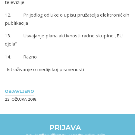
televizije
12. Prijedlog odluke o upisu pružatelja elektroničkih
publikacija
13. Usvajanje plana aktivnosti radne skupine „EU
djela“
14. Razno
-Istraživanje o medijskoj pismenosti
OBJAVLJENO
22. OŽUJKA 2018.
PRIJAVA
Moguća odjava klikom na link na dnu naše e-pošte