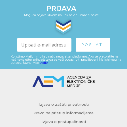
PRIJAVA
Moguća odjava klikom na link na dnu naše e-pošte
Koristimo Mailchimp kao našu newsletter platformu. Ako se pretplatite na
naš newsletter prihvaćate da će vaši podaci biti proslijeđeni Mailchimpu na
obradu. Saznaj više
ovdje
.
Izjava o zaštiti privatnosti
Pravo na pristup informacijama
Izjava o pristupačnosti