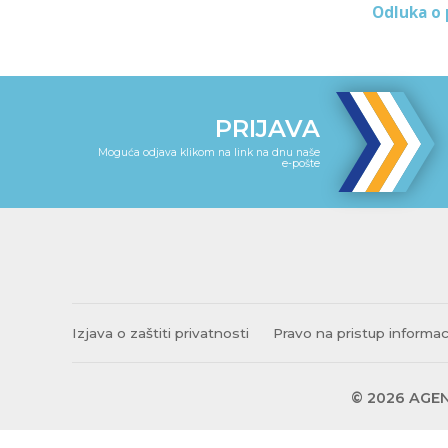
Odluka o 
PRIJAVA
Moguća odjava klikom na link na dnu naše
e-pošte
Izjava o zaštiti privatnosti
Pravo na pristup informa
© 2026 AGEN