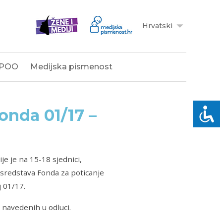
Hrvatski
POO
Medijska pismenost
onda 01/17 –
e je na 15-18 sjednici,
a sredstava Fonda za poticanje
j 01/17.
 navedenih u odluci.