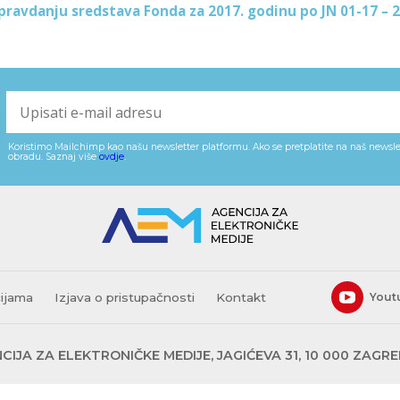
pravdanju sredstava Fonda za 2017. godinu po JN 01-17 – 2
Koristimo Mailchimp kao našu newsletter platformu. Ako se pretplatite na naš newslet
obradu. Saznaj više
ovdje
.
cijama
Izjava o pristupačnosti
Kontakt
Yout
CIJA ZA ELEKTRONIČKE MEDIJE, JAGIĆEVA 31, 10 000 ZAGR