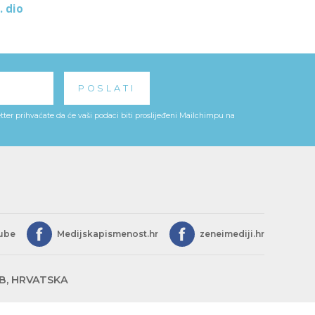
. dio
ter prihvaćate da će vaši podaci biti proslijeđeni Mailchimpu na
ube
Medijskapismenost.hr
zeneimediji.hr
EB, HRVATSKA