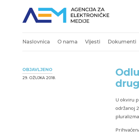
Naslovnica
O nama
Vijesti
Dokumenti
Odlu
OBJAVLJENO
29. OŽUJKA 2018.
drug
U okviru p
održanoj 2
pluralizma
Prihvaćena