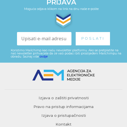
PRIJAVA
Moguća odjava klikom na link na dnu naše e-pošte
Koristimo Mailchimp kao našu newsletter platformu. Ako se pretplatite na
naš newsletter prihvaćate da će vaši podaci biti proslijeđeni Mailchimpu na
obradu. Saznaj više
ovdje
.
Izjava o zaštiti privatnosti
Pravo na pristup informacijama
Izjava o pristupačnosti
Kontakt