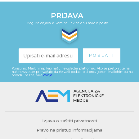
PRIJAVA
Moguća odjava klikom na link na dnu naše e-pošte
Koristimo Mailchimp kao našu newsletter platformu. Ako se pretplatite na
naš newsletter prihvaćate da će vaši podaci biti proslijeđeni Mailchimpu na
obradu. Saznaj više
ovdje
.
Izjava o zaštiti privatnosti
Pravo na pristup informacijama