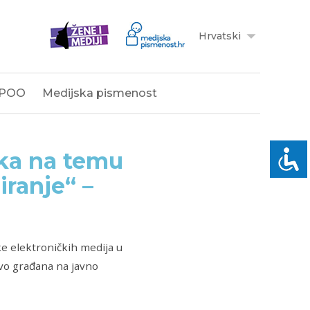
Hrvatski
POO
Medijska pismenost
ika na temu
ranje“ –
e elektroničkih medija u
avo građana na javno