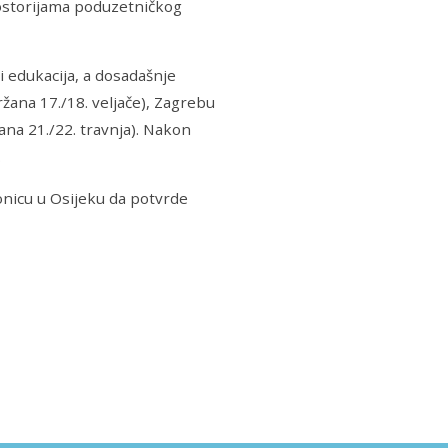
storijama poduzetničkog
i edukacija, a dosadašnje
žana 17./18. veljače), Zagrebu
žana 21./22. travnja). Nakon
.
onicu u Osijeku da potvrde