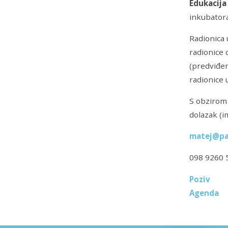
Edukacija
inkubatora
Radionica 
radionice 
(predviđen
radionice 
S obzirom 
dolazak (i
matej@pa
098 9260 
Poziv
Agenda