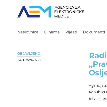
Naslovnica
O nama
Vijesti
Dokumenti
Radi
OBJAVLJENO
23. TRAVNJA 2018.
„Pra
Osije
Agencija z
Republici 
informiran