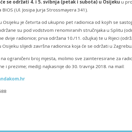
 će se održati
4. i 5. svibnja (petak i subota) u Osijeku
u pro
 BIOS (Ul. Josipa Jurja Strossmayera 341).
u Osijeku je četvrta od ukupno pet radionica od kojih se sastoj
održane su pod vodstvom renomiranih stručnjaka u Splitu (odr
e dvije radionice; prva održana 10./11. ožujka) te u Rijeci (odr
u Osijeku slijedi završna radionica koja će se održati u Zagrebu
na ograničeni broj mjesta, molimo sve zainteresirane za radi
me i prezime; medij) najkasnije do 30. travnja 2018. na mail:
ndakom.hr
588