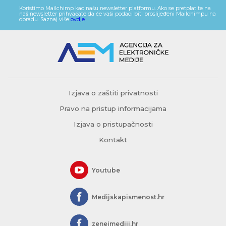
Koristimo Mailchimp kao našu newsletter platformu. Ako se pretplatite na
naš newsletter prihvaćate da će vaši podaci biti proslijeđeni Mailchimpu na
obradu. Saznaj više
ovdje
.
Izjava o zaštiti privatnosti
Pravo na pristup informacijama
Izjava o pristupačnosti
Kontakt
Youtube
Medijskapismenost.hr
zeneimediji.hr