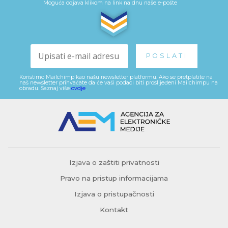
Moguća odjava klikom na link na dnu naše e-pošte
Koristimo Mailchimp kao našu newsletter platformu. Ako se pretplatite na
naš newsletter prihvaćate da će vaši podaci biti proslijeđeni Mailchimpu na
obradu. Saznaj više
ovdje
.
Izjava o zaštiti privatnosti
Pravo na pristup informacijama
Izjava o pristupačnosti
Kontakt