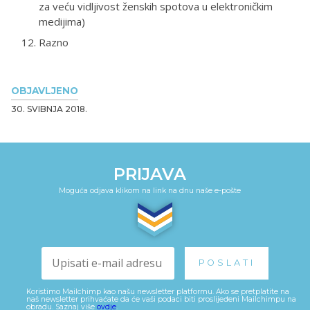
za veću vidljivost ženskih spotova u elektroničkim
medijima)
Razno
OBJAVLJENO
30. SVIBNJA 2018.
PRIJAVA
Moguća odjava klikom na link na dnu naše e-pošte
Koristimo Mailchimp kao našu newsletter platformu. Ako se pretplatite na
naš newsletter prihvaćate da će vaši podaci biti proslijeđeni Mailchimpu na
obradu. Saznaj više
ovdje
.