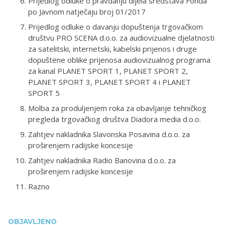
Prijedlog odluke o pravdanju dijela sredstava Fonda
po Javnom natječaju broj 01/2017
Prijedlog odluke o davanju dopuštenja trgovačkom
društvu PRO SCENA d.o.o. za audiovizualne djelatnosti
za satelitski, internetski, kabelski prijenos i druge
dopuštene oblike prijenosa audiovizualnog programa
za kanal PLANET SPORT 1, PLANET SPORT 2,
PLANET SPORT 3, PLANET SPORT 4 i PLANET
SPORT 5
Molba za produljenjem roka za obavljanje tehničkog
pregleda trgovačkog društva Diadora media d.o.o.
Zahtjev nakladnika Slavonska Posavina d.o.o. za
proširenjem radijske koncesije
Zahtjev nakladnika Radio Banovina d.o.o. za
proširenjem radijske koncesije
Razno
OBJAVLJENO