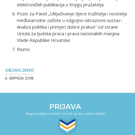
elektroničkih publikacija u Knjigu pružatelja
Poziv za Panel „Uključivanje djece tražitelja i nositelja
međunarodne zaštite u odgojno-obrazovni sustav-
Analiza politika i primjeri dobre prakse“ od strane
Ureda za ljudska prava i prava nacionalnih manjina
Vlade Republike Hrvatske
Razno
OBJAVLJENO
4. SRPNJA 2018.
PRIJAVA
Moguća odjava klikom na link na dnu naše e-pošte