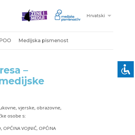
Hrvatski
POO
Medijska pismenost
resa –
 medijske
rukovne, vjerske, obrazovne,
ičke osobe s:
, OPĆINA VOJNIĆ, OPĆINA