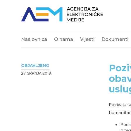
Naslovnica
O nama
Vijesti
Dokumenti
Pozi
OBJAVLJENO
27. SRPNJA 2018.
obav
uslu
Pozivaju s
humanitarn
Podr
POKU