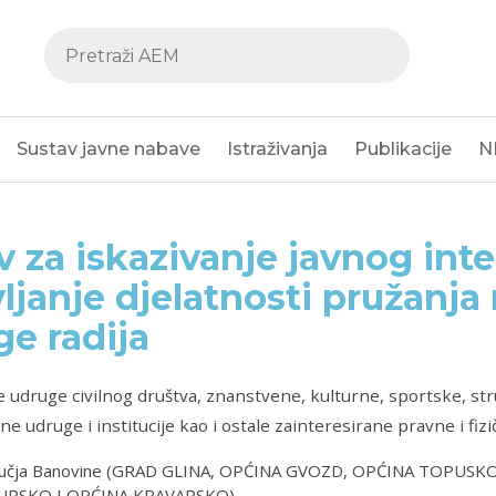
Sustav javne nabave
Istraživanja
Publikacije
N
v za iskazivanje javnog inte
ljanje djelatnosti pružanja
ge radija
e udruge civilnog društva, znanstvene, kulturne, sportske, st
e udruge i institucije kao i ostale zainteresirane pravne i fiz
učja Banovine (GRAD GLINA, OPĆINA GVOZD, OPĆINA TOPUSKO
PSKO I OPĆINA KRAVARSKO)