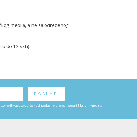
ičkog medija, a ne za određenog
o do 12 sati).
ter prihvaćate da će vaši podaci biti proslijeđeni Mailchimpu na