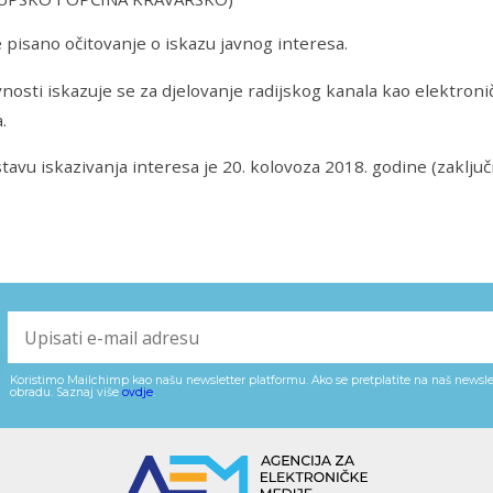
 pisano očitovanje o iskazu javnog interesa.
vnosti iskazuje se za djelovanje radijskog kanala kao elektron
.
tavu iskazivanja interesa je 20. kolovoza 2018. godine (zaključn
Koristimo Mailchimp kao našu newsletter platformu. Ako se pretplatite na naš newslet
obradu. Saznaj više
ovdje
.