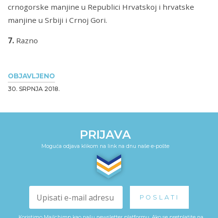
crnogorske manjine u Republici Hrvatskoj i hrvatske
manjine u Srbiji i Crnoj Gori.
7.
Razno
OBJAVLJENO
30. SRPNJA 2018.
PRIJAVA
Moguća odjava klikom na link na dnu naše e-pošte
Koristimo Mailchimp kao našu newsletter platformu. Ako se pretplatite na