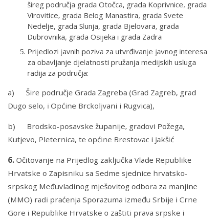
šireg područja grada Otočca, grada Koprivnice, grada
Virovitice, grada Belog Manastira, grada Svete
Nedelje, grada Slunja, grada Bjelovara, grada
Dubrovnika, grada Osijeka i grada Zadra
Prijedlozi javnih poziva za utvrđivanje javnog interesa
za obavljanje djelatnosti pružanja medijskih usluga
radija za područja:
a) Šire područje Grada Zagreba (Grad Zagreb, grad
Dugo selo, i Općine Brckoljvani i Rugvica),
b) Brodsko-posavske županije, gradovi Požega,
Kutjevo, Pleternica, te općine Brestovac i Jakšić
6.
Očitovanje na Prijedlog zaključka Vlade Republike
Hrvatske o Zapisniku sa Sedme sjednice hrvatsko-
srpskog Međuvladinog mješovitog odbora za manjine
(MMO) radi praćenja Sporazuma između Srbije i Crne
Gore i Republike Hrvatske o zaštiti prava srpske i