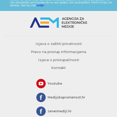
naš newsletter prihvaćate da će vaši podaci biti proslijeđeni Mailchimpu na
obradu. Saznaj više
ovdje
.
Izjava o zaštiti privatnosti
Pravo na pristup informacijama
Izjava o pristupačnosti
Kontakt
Youtube
Medijskapismenost.hr
zeneimediji.hr