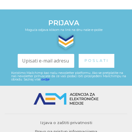
PRIJAVA
Moguća odjava klikom na link na dnu naše e-pošte
Koristimo Mailchimp kao našu newsletter platformu. Ako se pretplatite na
naš newsletter prihvaćate da će vaši podaci biti proslijeđeni Mailchimpu na
obradu. Saznaj više
ovdje
.
Izjava o zaštiti privatnosti
Pravo na pristup informacijama