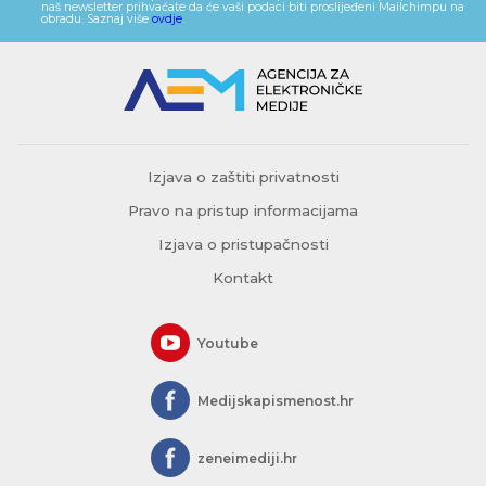
naš newsletter prihvaćate da će vaši podaci biti proslijeđeni Mailchimpu na
obradu. Saznaj više
ovdje
.
Izjava o zaštiti privatnosti
Pravo na pristup informacijama
Izjava o pristupačnosti
Kontakt
Youtube
Medijskapismenost.hr
zeneimediji.hr