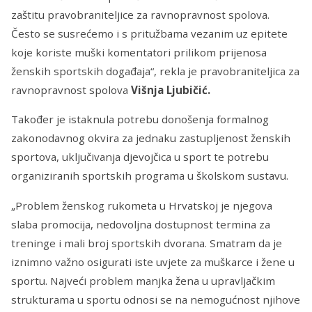
zaštitu pravobraniteljice za ravnopravnost spolova.
Često se susrećemo i s pritužbama vezanim uz epitete
koje koriste muški komentatori prilikom prijenosa
ženskih sportskih događaja“, rekla je pravobraniteljica za
ravnopravnost spolova
Višnja Ljubičić.
Također je istaknula potrebu donošenja formalnog
zakonodavnog okvira za jednaku zastupljenost ženskih
sportova, uključivanja djevojčica u sport te potrebu
organiziranih sportskih programa u školskom sustavu.
„Problem ženskog rukometa u Hrvatskoj je njegova
slaba promocija, nedovoljna dostupnost termina za
treninge i mali broj sportskih dvorana. Smatram da je
iznimno važno osigurati iste uvjete za muškarce i žene u
sportu. Najveći problem manjka žena u upravljačkim
strukturama u sportu odnosi se na nemogućnost njihove