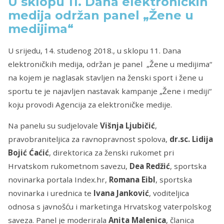
U sklopu 11. Dana elektroničkih
medija održan panel „Žene u
medijima“
U srijedu, 14. studenog 2018., u sklopu 11. Dana
elektroničkih medija, održan je panel „Žene u medijima“
na kojem je naglasak stavljen na ženski sport i žene u
sportu te je najavljen nastavak kampanje „Žene i mediji“
koju provodi Agencija za elektroničke medije.
Na panelu su sudjelovale
Višnja Ljubičić
,
pravobraniteljica za ravnopravnost spolova,
dr.sc.
Lidija
Bojić Ćaćić
, direktorica za ženski rukomet pri
Hrvatskom rukometnom savezu,
Dea Redžić
, sportska
novinarka portala Index.hr,
Romana Eibl
, sportska
novinarka i urednica te
Ivana Janković
, voditeljica
odnosa s javnošću i marketinga Hrvatskog vaterpolskog
saveza. Panel je moderirala
Anita Malenica
, članica