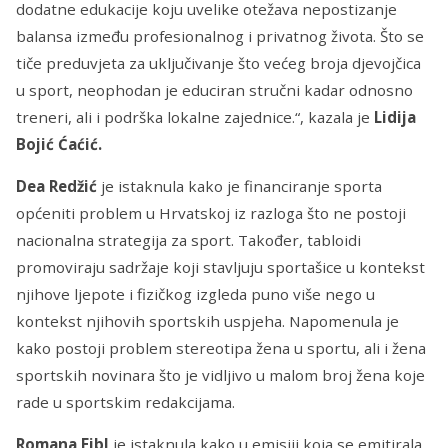
dodatne edukacije koju uvelike otežava nepostizanje
balansa između profesionalnog i privatnog života. Što se
tiče preduvjeta za uključivanje što većeg broja djevojčica
u sport, neophodan je educiran stručni kadar odnosno
treneri, ali i podrška lokalne zajednice.“, kazala je
Lidija
Bojić Ćaćić.
Dea Redžić
je istaknula kako je financiranje sporta
općeniti problem u Hrvatskoj iz razloga što ne postoji
nacionalna strategija za sport. Također, tabloidi
promoviraju sadržaje koji stavljuju sportašice u kontekst
njihove ljepote i fizičkog izgleda puno više nego u
kontekst njihovih sportskih uspjeha. Napomenula je
kako postoji problem stereotipa žena u sportu, ali i žena
sportskih novinara što je vidljivo u malom broj žena koje
rade u sportskim redakcijama.
Romana Eibl
je istaknula kako u emisiji koja se emitirala