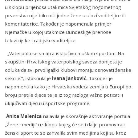
u sklopu prijenosa utakmica Svjetskog nogometnog
prvenstva nije bilo niti jedne žene u ulozi voditeljice ili
komentatorice. Također je napomenula primjer
Njemačke u kojoj utakmice Bundeslige prenose
televizijske i radijske voditeljice.
„Vaterpolo se smatra isključivo muškim sportom. Na
skupštini Hrvatskog vaterpolskog saveza donijeta je
odluka da svi prvoligaški klubovi moraju osnovati ženske
sekcije.“, istaknula je
Ivana Janković.
Također je
napomenula kako je Hrvatska vodeća zemlja u Europi po
broju pretile djece te je iz tog razloga važno poticati i
uključivati djecu u sportske programe.
Anita Malenica
najavila je skorašnje aktiviranje portala
„Žene i mediji“ u sklopu kojeg će se i dalje promovirati
ženski sport te se zahvalila svim medijima koji su kroz