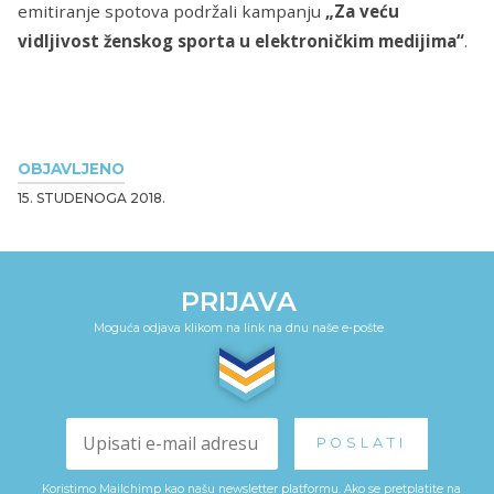
emitiranje spotova podržali kampanju
„Za veću
vidljivost ženskog sporta u elektroničkim medijima“
.
OBJAVLJENO
15. STUDENOGA 2018.
PRIJAVA
Moguća odjava klikom na link na dnu naše e-pošte
Koristimo Mailchimp kao našu newsletter platformu. Ako se pretplatite na