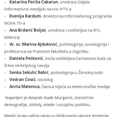
–
Katarina Periša Čakarun
,
urednica Odjela
Informativno medijski servis HTV-a
–
Ksenija Kardum
,
direktorica Informativnog programa
NOVA TV-a
–
Ana Brdarić Boljat
,
urednica i voditeljica na
RTL
televiziji
–
dr. sc. Marina Ajduković
, psihologinja, sociologinja i
profesorica na Pravnom fakultetu u Zagrebu
–
Daniela Petković
,
bivša voditeljica Caritasove kuće za
žrtve obiteljskog nasilja
–
Senka Sekulić Rebić
,
psihologinja u Ženskoj sobi
–
Vedran Ćosić
, sociolog
–
Anita Malenica,
članica Vijeća za elektroničke medije
Najavljen je dolazak Nade Murganić, ministrice
demografije, obitelj, mlade i socijalnu politiku.
Mediji igraju važnu ulogu u oblikovanju javnog mnijenja