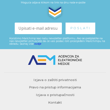
Moguća odjava klikom na link na dnu naše e-pošte
Koristimo Mailchimp kao našu newsletter platformu. Ako se pretplatite na
naš newsletter prihvaćate da će vaši podaci biti proslijeđeni Mailchimpu na
obradu. Saznaj više
ovdje
.
Izjava o zaštiti privatnosti
Pravo na pristup informacijama
Izjava o pristupačnosti
Kontakt