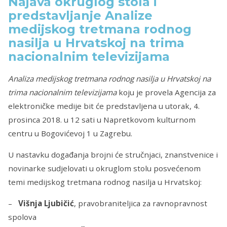
Najava okruglog stola i
predstavljanje Analize
medijskog tretmana rodnog
nasilja u Hrvatskoj na trima
nacionalnim televizijama
Analiza medijskog tretmana rodnog nasilja u Hrvatskoj na
trima nacionalnim televizijama
koju je provela Agencija za
elektroničke medije bit će predstavljena
u utorak, 4.
prosinca 2018. u 12 sati u Napretkovom kulturnom
centru u Bogovićevoj 1 u Zagrebu.
U nastavku događanja brojni će stručnjaci, znanstvenice i
novinarke sudjelovati u okruglom stolu posvećenom
temi medijskog tretmana rodnog nasilja u Hrvatskoj:
–
Višnja Ljubičić
, pravobraniteljica za ravnopravnost
spolova