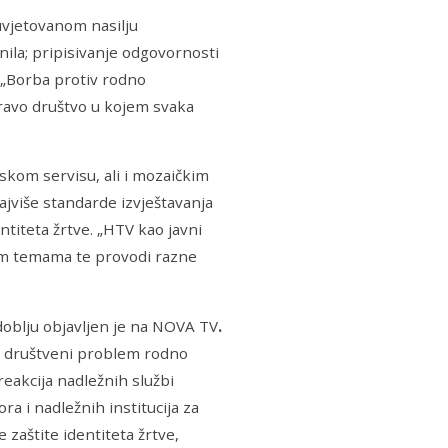
 uvjetovanom nasilju
nila; pripisivanje odgovornosti
. „Borba protiv rodno
dravo društvo u kojem svaka
skom servisu, ali i mozaičkim
jviše standarde izvještavanja
ntiteta žrtve. „HTV kao javni
kim temama te provodi razne
doblju objavljen je na NOVA TV
.
iri društveni problem rodno
eakcija nadležnih službi
a i nadležnih institucija za
aštite identiteta žrtve,