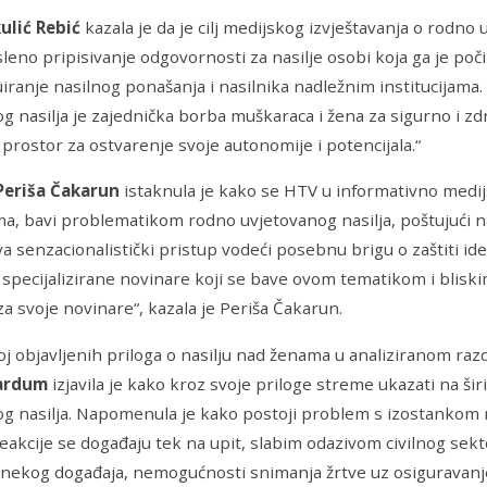
ulić Rebić
kazala je da je cilj medijskog izvještavanja o rodno
eno pripisivanje odgovornosti za nasilje osobi koja ga je poči
iranje nasilnog ponašanja i nasilnika nadležnim institucijama
g nasilja je zajednička borba muškaraca i žena za sigurno i z
prostor za ostvarenje svoje autonomije i potencijala.“
Periša Čakarun
istaknula je kako se HTV u informativno medij
, bavi problematikom rodno uvjetovanog nasilja, poštujući na
va senzacionalistički pristup vodeći posebnu brigu o zaštiti ide
 specijalizirane novinare koji se bave ovom tematikom i blis
za svoje novinare“, kazala je Periša Čakarun.
oj objavljenih priloga o nasilju nad ženama u analiziranom raz
Kardum
izjavila je kako kroz svoje priloge streme ukazati na š
g nasilja. Napomenula je kako postoji problem s izostankom r
akcije se događaju tek na upit, slabim odazivom civilnog sektor
ekog događaja, nemogućnosti snimanja žrtve uz osiguravanje z