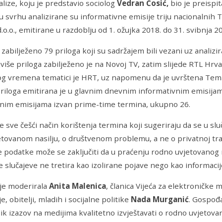
nalize, koju je predstavio sociolog
Vedran Ćosić,
bio je preispi
 tu svrhu analizirane su informativne emisije triju nacionalnih 
.o.o., emitirane u razdoblju od 1. ožujka 2018. do 31. svibnja 2
zabilježeno 79 priloga koji su sadržajem bili vezani uz anali
ajviše priloga zabilježeno je na Novoj TV, zatim slijede RTL Hrva
g vremena tematici je HRT, uz napomenu da je uvrštena Tem
priloga emitirana je u glavnim dnevnim informativnim emisija
vnim emisijama izvan prime-time termina, ukupno 26.
e sve češći način korištenja termina koji sugeriraju da se u slu
tovanom nasilju, o društvenom problemu, a ne o privatnoj trag
e podatke može se zaključiti da u praćenju rodno uvjetovanog n
e slučajeve ne tretira kao izolirane pojave nego kao informaci
 je moderirala
Anita Malenica
, članica Vijeća za elektroničke m
, obitelji, mladih i socijalne politike
Nada Murganić
. Gospođ
lik izazov na medijima kvalitetno izvještavati o rodno uvjetova