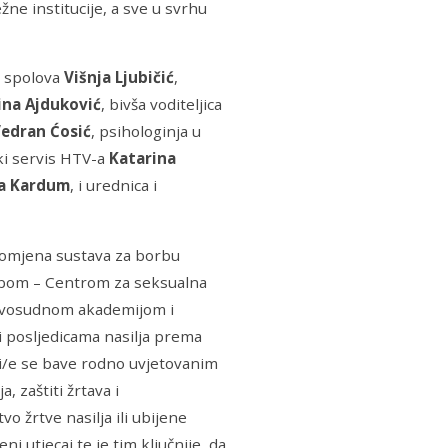
žne institucije, a sve u svrhu
t spolova
Višnja Ljubičić
,
rina Ajduković
, bivša voditeljica
edran Ćosić
, psihologinja u
ki servis HTV-a
Katarina
a Kardum
, i urednica i
 promjena sustava za borbu
sobom – Centrom za seksualna
avosudnom akademijom i
i posljedicama nasilja prema
koji/e se bave rodno uvjetovanim
, zaštiti žrtava i
o žrtve nasilja ili ubijene
ni utjecaj te je tim ključnije da