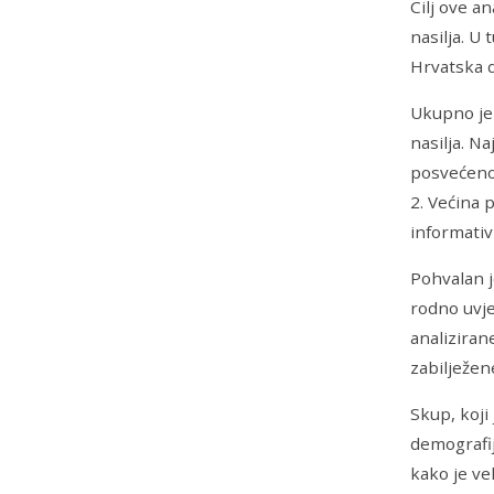
Cilj ove a
nasilja. U
Hrvatska d
Ukupno je 
nasilja. N
posvećeno
2. Većina 
informati
Pohvalan j
rodno uvje
analiziran
zabilježen
Skup, koji
demografije
kako je ve