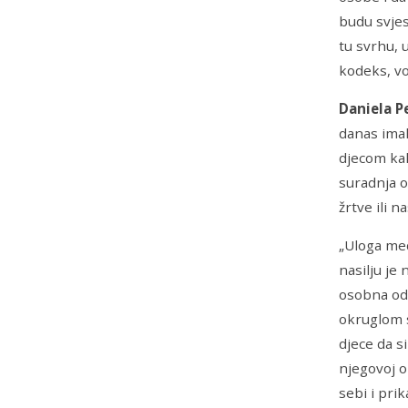
budu svjes
tu svrhu, 
kodeks, vo
Daniela P
danas imal
djecom kak
suradnja o
žrtve ili n
„Uloga med
nasilju je
osobna odg
okruglom 
djece da si
njegovoj o
sebi i prik