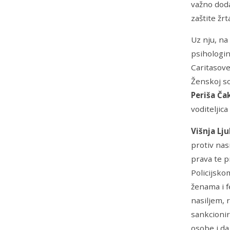
važno doda
zaštite žr
Uz nju, na
psihologin
Caritasove
Ženskoj s
Periša Ča
voditeljica
Višnja Lju
protiv nas
prava te 
Policijsko
ženama i f
nasiljem, r
sankcionir
osobe i da 