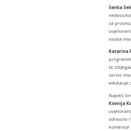
Senka Sek
nedvosmisl
za procesu
uvjetovano
osoba ima 
Katarina 
programima
te izbjega
servis ima
edukacije 
Najveći br
Ksenija 
uvjetovano
odnosno re
komentar n