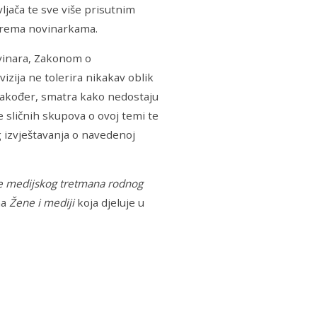
jača te sve više prisutnim
 prema novinarkama.
vinara, Zakonom o
zija ne tolerira nikakav oblik
. Također, smatra kako nedostaju
e sličnih skupova o ovoj temi te
g izvještavanja o navedenoj
je medijskog tretmana rodnog
na
Žene i mediji
koja djeluje u