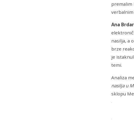
premalim b
verbalnim 
Ana Brdar
elektronič
nasilja, a
brze reakc
je istaknu
temi.
Analiza me
nasilja u 
sklopu Me