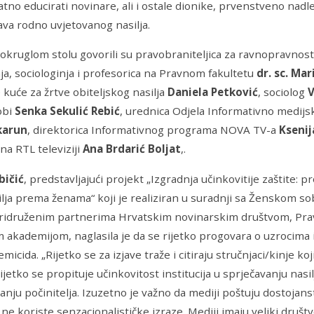
tno educirati novinare, ali i ostale dionike, prvenstveno nadle
tava rodno uvjetovanog nasilja.
 okruglom stolu govorili su pravobraniteljica za ravnopravnos
ja, sociologinja i profesorica na Pravnom fakultetu
dr. sc. Ma
 kuće za žrtve obiteljskog nasilja
Daniela Petković
, sociolog
V
obi
Senka Sekulić Rebić
, urednica Odjela Informativno medijs
karun
, direktorica Informativnog programa NOVA TV-a
Ksenij
 na
RTL televiziji
Ana Brdarić Boljat
,.
bičić
, predstavljajući projekt „Izgradnja učinkovitije zaštite:
ilja prema ženama“ koji je realiziran u suradnji sa Ženskom 
pridruženim partnerima Hrvatskim novinarskim društvom, Pr
m akademijom, naglasila je da se rijetko progovara o uzrocima 
emicida. „Rijetko se za izjave traže i citiraju stručnjaci/kinje 
ijetko se propituje učinkovitost institucija u sprječavanju nasilja
anju počinitelja. Izuzetno je važno da mediji poštuju dostojanstv
ne koriste senzacionalističke izraze. Mediji imaju veliki društve