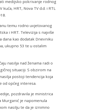
tati medijsko pokrivanje rodnog
TV kuća, HRT, Nova TV d.d. i RTL
018.
ziranu temu rodno uvjetovanog
tska i HRT. Televizija s najviše
a dana kao dodatak Dnevniku
ma, ukupno 53 te u ostalim
čaju nasilja nad ženama radi o
ičnoj situaciji. S obzirom na
asilja postoji tendencija koja
je od općeg interesa.
edije, pozdravila je ministrica
a Murganić je napomenula
nom nasilju te da je iznimno