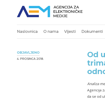
Naslovnica
O nama
Vijesti
Dokumenti
Od u
OBJAVLJENO
4. PROSINCA 2018.
trim
odno
Analiza me
Agencija z
da se od u