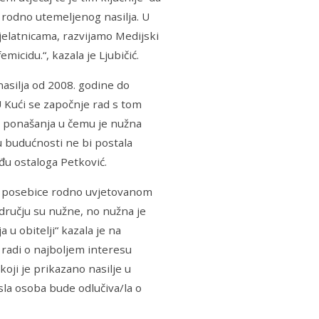
 rodno utemeljenog nasilja. U
djelatnicama, razvijamo Medijski
micidu.“, kazala je Ljubičić.
 nasilja od 2008. godine do
U Kući se započnje rad s tom
a ponašanja u čemu je nužna
u budućnosti ne bi postala
među ostaloga Petković.
 a posebice rodno uvjetovanom
dručju su nužne, no nužna je
u obitelji“ kazala je na
 radi o najboljem interesu
koji je prikazano nasilje u
sla osoba bude odlučiva/la o