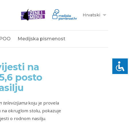
Hrvatski
POO
Medijska pismenost
ijesti na
5,6 posto
asilju
m televizijama
koju je provela
u na okruglom stolu, pokazuje
jesti o rodnom nasilju.