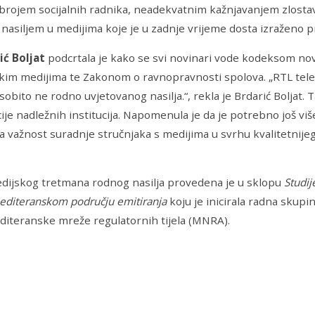
rojem socijalnih radnika, neadekvatnim kažnjavanjem zlostavl
nasiljem u medijima koje je u zadnje vrijeme dosta izraženo
ić Boljat
podcrtala je kako se svi novinari vode kodeksom no
kim medijima te Zakonom o ravnopravnosti spolova. „RTL televi
 osobito ne rodno uvjetovanog nasilja.“, rekla je Brdarić Boljat
ije nadležnih institucija. Napomenula je da je potrebno još viš
la važnost suradnje stručnjaka s medijima u svrhu kvalitetnije
dijskog tretmana rodnog nasilja
provedena je u sklopu
Studi
Mediteranskom području emitiranja
koju je inicirala radna skupi
diteranske mreže regulatornih tijela (MNRA).