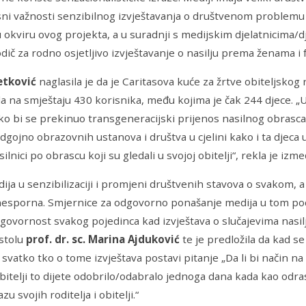
ni važnosti senzibilnog izvještavanja o društvenom problemu
u okviru ovog projekta, a u suradnji s medijskim djelatnicima/
dič za rodno osjetljivo izvještavanje o nasilju prema ženama i fe
etković
naglasila je da je Caritasova kuće za žrtve obiteljskog
a na smještaju 430 korisnika, među kojima je čak 244 djece. „
o bi se prekinuo transgeneracijski prijenos nasilnog obrasc
dgojno obrazovnih ustanova i društva u cjelini kako i ta djeca 
asilnici po obrascu koji su gledali u svojoj obitelji“, rekla je iz
ija u senzibilizaciji i promjeni društvenih stavova o svakom,
 nesporna. Smjernice za odgovorno ponašanje medija u tom po
ovornost svakog pojedinca kad izvještava o slučajevima nasilja 
stolu
prof. dr. sc. Marina Ajduković
te je predložila da kad se
 svatko tko o tome izvještava postavi pitanje „Da li bi način na 
bitelji to dijete odobrilo/odabralo jednoga dana kada kao odra
azu svojih roditelja i obitelji.“