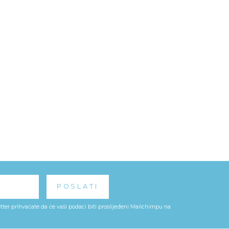
ter prihvaćate da će vaši podaci biti proslijeđeni Mailchimpu na