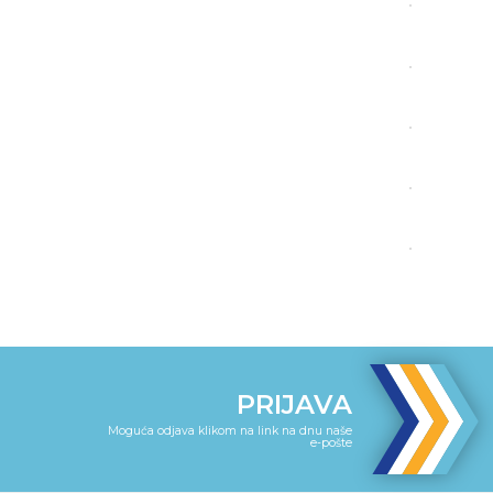
PRIJAVA
Moguća odjava klikom na link na dnu naše
e-pošte