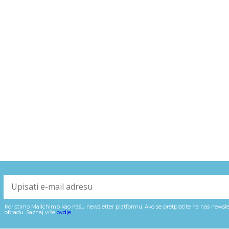
Koristimo Mailchimp kao našu newsletter platformu. Ako se pretplatite na naš newslet
obradu. Saznaj više
ovdje
.