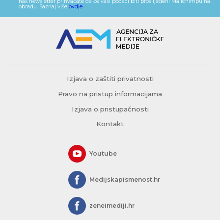
naš newsletter prihvaćate da će vaši podaci biti proslijeđeni Mailchimpu na
obradu. Saznaj više
ovdje
.
Izjava o zaštiti privatnosti
Pravo na pristup informacijama
Izjava o pristupačnosti
Kontakt
Youtube
Medijskapismenost.hr
zeneimediji.hr