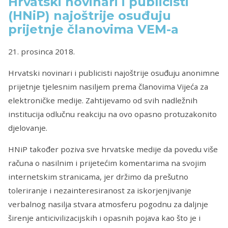
Hrvatski novinari i publicisti
(HNiP) najoštrije osuđuju
prijetnje članovima VEM-a
21. prosinca 2018.
Hrvatski novinari i publicisti najoštrije osuđuju anonimne
prijetnje tjelesnim nasiljem prema članovima Vijeća za
elektroničke medije. Zahtijevamo od svih nadležnih
institucija odlučnu reakciju na ovo opasno protuzakonito
djelovanje.
HNiP također poziva sve hrvatske medije da povedu više
računa o nasilnim i prijetećim komentarima na svojim
internetskim stranicama, jer držimo da prešutno
toleriranje i nezainteresiranost za iskorjenjivanje
verbalnog nasilja stvara atmosferu pogodnu za daljnje
širenje anticivilizacijskih i opasnih pojava kao što je i