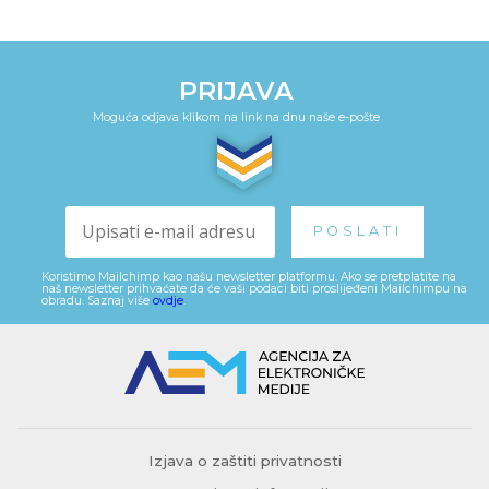
PRIJAVA
Moguća odjava klikom na link na dnu naše e-pošte
Koristimo Mailchimp kao našu newsletter platformu. Ako se pretplatite na
naš newsletter prihvaćate da će vaši podaci biti proslijeđeni Mailchimpu na
obradu. Saznaj više
ovdje
.
Izjava o zaštiti privatnosti