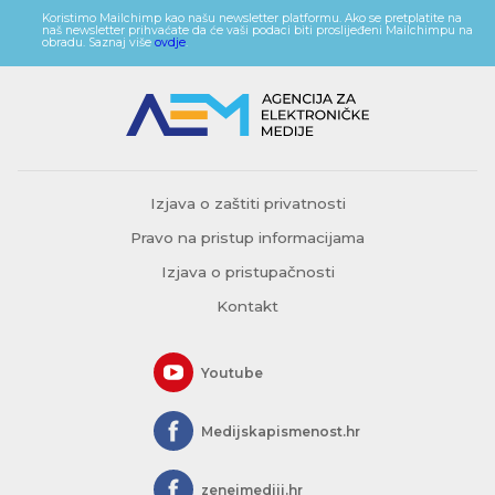
Koristimo Mailchimp kao našu newsletter platformu. Ako se pretplatite na
naš newsletter prihvaćate da će vaši podaci biti proslijeđeni Mailchimpu na
obradu. Saznaj više
ovdje
.
Izjava o zaštiti privatnosti
Pravo na pristup informacijama
Izjava o pristupačnosti
Kontakt
Youtube
Medijskapismenost.hr
zeneimediji.hr