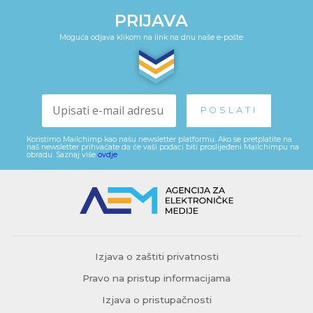
PRIJAVA
Moguća odjava klikom na link na dnu naše e-pošte
Koristimo Mailchimp kao našu newsletter platformu. Ako se pretplatite na
naš newsletter prihvaćate da će vaši podaci biti proslijeđeni Mailchimpu na
obradu. Saznaj više
ovdje
.
Izjava o zaštiti privatnosti
Pravo na pristup informacijama
Izjava o pristupačnosti