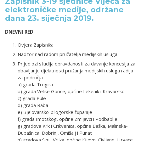
Zapisnik 3-19 sjednice Vijeća za
elektroničke medije, održane
dana 23. siječnja 2019.
DNEVNI RED
Ovjera Zapisnika
Nadzor nad radom pružatelja medijskih usluga
Prijedlozi studija opravdanosti za davanje koncesija za
obavljanje djelatnosti pružanja medijskih usluga radija
za područja
a) grada Trogira
b) grada Velike Gorice, općine Lekenik i Kravarsko
c) grada Pule
d) grada Raba
e) Bjelovarsko-bilogorske županije
f) grada Imotskog, općine Zmijavci i Podbablje
g) gradova Krk i Crikvenica, općine Baška, Malinska-
Dubašnica, Dobrinj, Omišalj i Punat
h) gradova Sinj i Vrlika, općine Kijevo, Civljane, Hrvace,