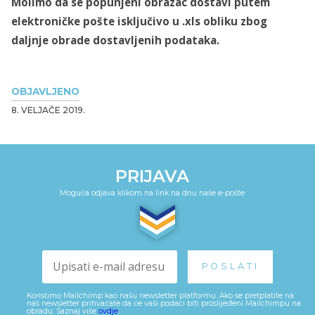
Molimo da se popunjeni obrazac dostavi putem
elektroničke pošte isključivo u .xls obliku zbog
daljnje obrade dostavljenih podataka.
OBJAVLJENO
8. VELJAČE 2019.
PRIJAVA
Moguća odjava klikom na link na dnu naše e-pošte
Koristimo Mailchimp kao našu newsletter platformu. Ako se pretplatite na
naš newsletter prihvaćate da će vaši podaci biti proslijeđeni Mailchimpu na
obradu. Saznaj više
ovdje
.