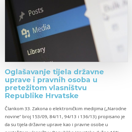
Oglašavanje tijela državne
uprave i pravnih osoba u
pretežitom vlasništvu
Republike Hrvatske
Člankom 33. Zakona o elektroničkim medijima („Narodne
novine“ broj 153/09, 84/11, 94/13 i 136/13) propisano je
da su tijela državne uprave kao i pravne osobe u