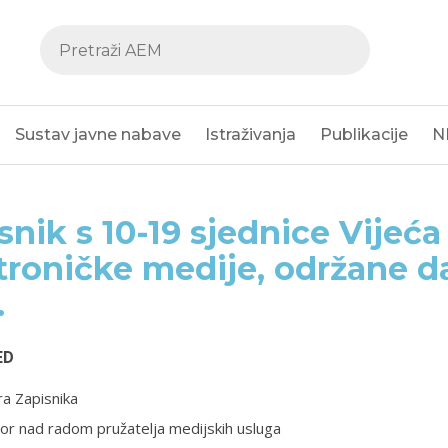
Sustav javne nabave
Istraživanja
Publikacije
N
snik s 10-19 sjednice Vijeća
troničke medije, održane d
.
ED
a Zapisnika
or nad radom pružatelja medijskih usluga