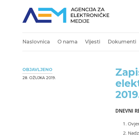
Naslovnica
O nama
Vijesti
Dokumenti
Zapi
OBJAVLJENO
28. OŽUJKA 2019.
elek
2019
DNEVNI R
Ovjer
Nadz