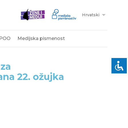
Hrvatski
POO
Medijska pismenost
 za
ana 22. ožujka