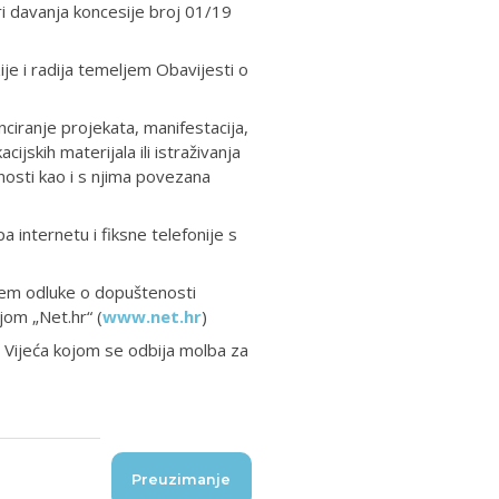
ri davanja koncesije broj 01/19
je i radija temeljem Obavijesti o
ciranje projekata, manifestacija,
ijskih materijala ili istraživanja
nosti kao i s njima povezana
 internetu i fiksne telefonije s
jem odluke o dopuštenosti
jom „Net.hr“ (
www.net.hr
)
e Vijeća kojom se odbija molba za
Preuzimanje