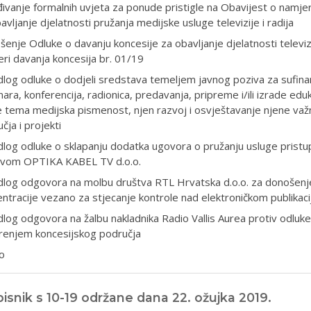
ivanje formalnih uvjeta za ponude pristigle na Obavijest o namje
avljanje djelatnosti pružanja medijske usluge televizije i radija
enje Odluke o davanju koncesije za obavljanje djelatnosti televizi
ri davanja koncesija br. 01/19
dlog odluke o dodjeli sredstava temeljem javnog poziva za sufinan
ara, konferencija, radionica, predavanja, pripreme i/ili izrade edukac
je tema medijska pismenost, njen razvoj i osvještavanje njene važ
čja i projekti
dlog odluke o sklapanju dodatka ugovora o pružanju usluge pristupa
tvom OPTIKA KABEL TV d.o.o.
edlog odgovora na molbu društva RTL Hrvatska d.o.o. za donošen
ntracije vezano za stjecanje kontrole nad elektroničkom publikaci
dlog odgovora na žalbu nakladnika Radio Vallis Aurea protiv odluk
irenjem koncesijskog područja
o
isnik s 10-19 održane dana 22. ožujka 2019.