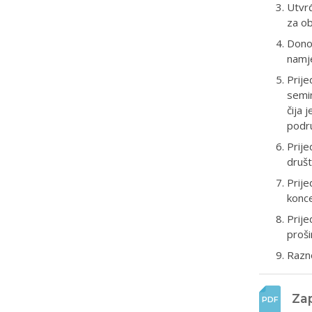
Utvrđ
za ob
Donoš
namje
Prije
semin
čija 
podru
Prije
druš
Prij
konce
Prije
proš
Razn
Zap