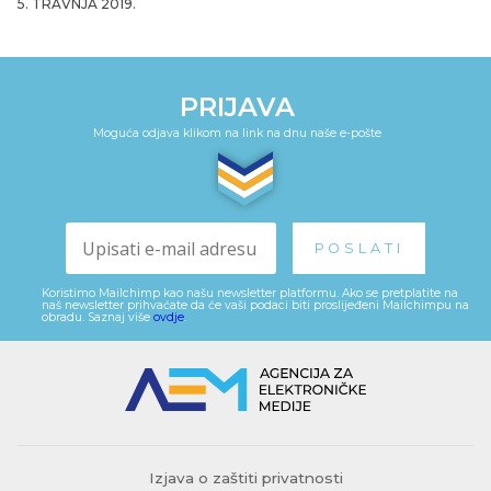
5. TRAVNJA 2019.
PRIJAVA
Moguća odjava klikom na link na dnu naše e-pošte
Koristimo Mailchimp kao našu newsletter platformu. Ako se pretplatite na
naš newsletter prihvaćate da će vaši podaci biti proslijeđeni Mailchimpu na
obradu. Saznaj više
ovdje
.
Izjava o zaštiti privatnosti