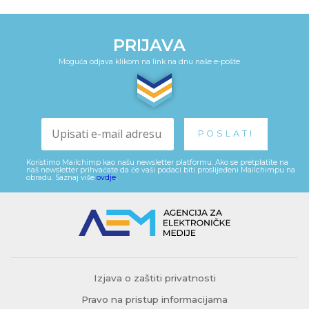
PRIJAVA
Moguća odjava klikom na link na dnu naše e-pošte
Koristimo Mailchimp kao našu newsletter platformu. Ako se pretplatite na
naš newsletter prihvaćate da će vaši podaci biti proslijeđeni Mailchimpu na
obradu. Saznaj više
ovdje
.
Izjava o zaštiti privatnosti
Pravo na pristup informacijama