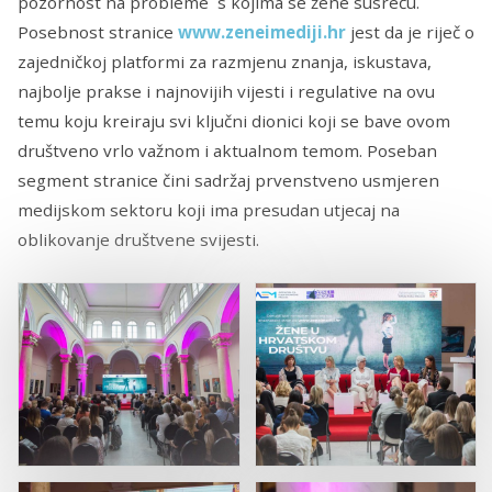
pozornost na probleme s kojima se žene susreću.
Posebnost stranice
www.zeneimediji.hr
jest da je riječ o
zajedničkoj platformi za razmjenu znanja, iskustava,
najbolje prakse i najnovijih vijesti i regulative na ovu
temu koju kreiraju svi ključni dionici koji se bave ovom
društveno vrlo važnom i aktualnom temom. Poseban
segment stranice čini sadržaj prvenstveno usmjeren
medijskom sektoru koji ima presudan utjecaj na
oblikovanje društvene svijesti.
_