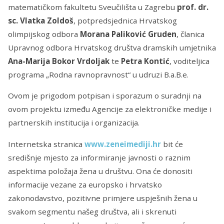
matematičkom fakultetu Sveučilišta u Zagrebu
prof. dr.
sc. Vlatka Zoldoš
, potpredsjednica Hrvatskog
olimpijskog odbora
Morana Paliković Gruden
, članica
Upravnog odbora Hrvatskog društva dramskih umjetnika
Ana-Marija Bokor Vrdoljak
te
Petra Kontić
, voditeljica
programa „Rodna ravnopravnost“ u udruzi B.a.B.e.
Ovom je prigodom potpisan i sporazum o suradnji na
ovom projektu između Agencije za elektroničke medije i
partnerskih institucija i organizacija.
Internetska stranica
www.zeneimediji.hr
bit će
središnje mjesto za informiranje javnosti o raznim
aspektima položaja žena u društvu. Ona će donositi
informacije vezane za europsko i hrvatsko
zakonodavstvo, pozitivne primjere uspješnih žena u
svakom segmentu našeg društva, ali i skrenuti