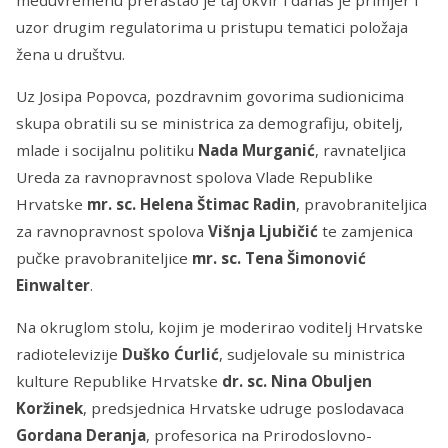
uzor drugim regulatorima u pristupu tematici položaja
žena u društvu.
Uz Josipa Popovca, pozdravnim govorima sudionicima
skupa obratili su se ministrica za demografiju, obitelj,
mlade i socijalnu politiku
Nada Murganić
, ravnateljica
Ureda za ravnopravnost spolova Vlade Republike
Hrvatske
mr. sc. Helena Štimac Radin
, pravobraniteljica
za ravnopravnost spolova
Višnja Ljubičić
te zamjenica
pučke pravobraniteljice
mr. sc. Tena Šimonović
Einwalter
.
Na okruglom stolu, kojim je moderirao voditelj Hrvatske
radiotelevizije
Duško Ćurlić
, sudjelovale su ministrica
kulture Republike Hrvatske
dr. sc. Nina Obuljen
Koržinek
, predsjednica Hrvatske udruge poslodavaca
Gordana Deranja
, profesorica na Prirodoslovno-