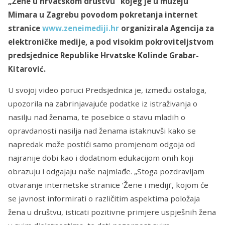
„Žene u hrvatskom društvu“ kojeg je u muzeju
Mimara u Zagrebu povodom pokretanja internet
stranice
www.zeneimediji.hr
organizirala Agencija za
elektroničke medije, a pod visokim pokroviteljstvom
predsjednice Republike Hrvatske Kolinde Grabar-
Kitarović.
U svojoj video poruci Predsjednica je, između ostaloga,
upozorila na zabrinjavajuće podatke iz istraživanja o
nasilju nad ženama, te posebice o stavu mladih o
opravdanosti nasilja nad ženama istaknuvši kako se
napredak može postići samo promjenom odgoja od
najranije dobi kao i dodatnom edukacijom onih koji
obrazuju i odgajaju naše najmlađe. „Stoga pozdravljam
otvaranje internetske stranice ‘Žene i mediji’, kojom će
se javnost informirati o različitim aspektima položaja
žena u društvu, isticati pozitivne primjere uspješnih žena