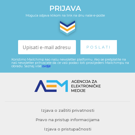
PRIJAVA
Moguća odjava klikom na link na dnu naše e-pošte
Koristimo Mailchimp kao našu newsletter platformu. Ako se pretplatite na
naš newsletter prihvaćate da će vaši podaci biti proslijeđeni Mailchimpu na
obradu. Saznaj više
ovdje
.
Izjava o zaštiti privatnosti
Pravo na pristup informacijama
Izjava o pristupačnosti