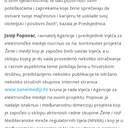
u svim djelatnostima, te dati pozornost svim
poteškoćama i zaprekama koje žene sprečavaju da
ostvare svoje majčinstvo i karijeru te usklade svoj
obiteljski i poslovni život“, kazala je Predsjednica.
Josip Popovac
, ravnatelj Agencije i predsjednik Vijeća za
elektroničke medije osvrnuo se na kontinuitet projekta
Žene i mediji
koji je započeo bivši sastav Vijeća, a u
sklopu kojeg je do sada provedeno nekoliko istraživanja
o raznim aspektima teme položaja žena u hrvatskom
društvu, predstavljeno nekoliko publikacija te održano
nekoliko stručnih skupova. Internet stranica
www.zeneimediji.hr
kruna je rada Vijeća i Agencije za
elektroničke medije na ovom projektu. Popovac je
nadalje istaknuo i međunarodnu dimenziju projekta koji
je započeo u sklopu aktivnosti radne skupine
Žene i rod
Mediteranske mreže regulatornih tijela (MNRA) i koji je u
međuvremenu prerastao je taj okvir i danas je primjer i