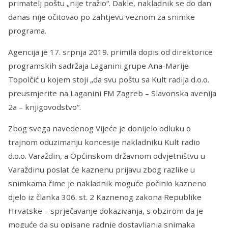
primatelj poštu „nije tražio“. Dakle, nakladnik se do dan
danas nije očitovao po zahtjevu veznom za snimke
programa.
Agencija je 17. srpnja 2019. primila dopis od direktorice
programskih sadržaja Laganini grupe Ana-Marije
Topolčić u kojem stoji „da svu poštu sa Kult radija d.o.o.
preusmjerite na Laganini FM Zagreb – Slavonska avenija
2a – knjigovodstvo“.
Zbog svega navedenog Vijeće je donijelo odluku o
trajnom oduzimanju koncesije nakladniku Kult radio
d.o.o. Varaždin, a Općinskom državnom odvjetništvu u
Varaždinu poslat će kaznenu prijavu zbog razlike u
snimkama čime je nakladnik moguće počinio kazneno
djelo iz članka 306. st. 2 Kaznenog zakona Republike
Hrvatske – sprječavanje dokazivanja, s obzirom da je
moguće da su opisane radnje dostavljanja snimaka