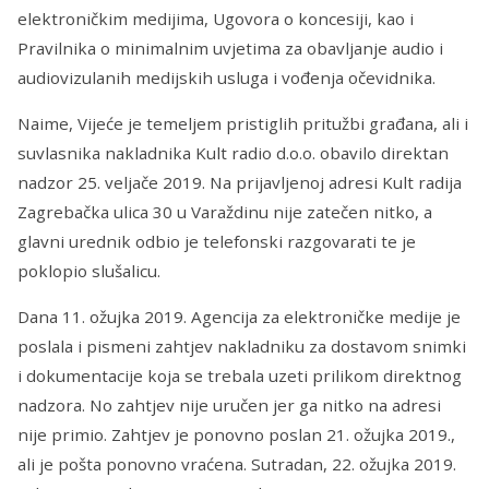
elektroničkim medijima, Ugovora o koncesiji, kao i
Pravilnika o minimalnim uvjetima za obavljanje audio i
audiovizulanih medijskih usluga i vođenja očevidnika.
Naime, Vijeće je temeljem pristiglih pritužbi građana, ali i
suvlasnika nakladnika Kult radio d.o.o. obavilo direktan
nadzor 25. veljače 2019. Na prijavljenoj adresi Kult radija
Zagrebačka ulica 30 u Varaždinu nije zatečen nitko, a
glavni urednik odbio je telefonski razgovarati te je
poklopio slušalicu.
Dana 11. ožujka 2019. Agencija za elektroničke medije je
poslala i pismeni zahtjev nakladniku za dostavom snimki
i dokumentacije koja se trebala uzeti prilikom direktnog
nadzora. No zahtjev nije uručen jer ga nitko na adresi
nije primio. Zahtjev je ponovno poslan 21. ožujka 2019.,
ali je pošta ponovno vraćena. Sutradan, 22. ožujka 2019.