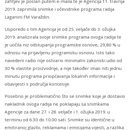
zahtjev je poslan putem e-maila te je Agencija 11. travnja
2019. zaprimila snimke i očevidnike programa radija
Laganini FM Varaždin.
Usporedo s tim Agencija je od 25. veljače do 3. ožujka
2019. analizirala svoje snimke programa ovoga radija te
je uočila niz odstupanja programske osnove, 29,80 % u
odnosu na prijavljenu programsku osnovu. Isto tako
navedeni radio nije ostvario minimalni zakonski udio od
30 % vlastite proizvodnje, a nije također imao niti jednu
minutu programa priopćavanja lokalnih informacija i
obavijesti s područja koncesije.
Posebno je problematično što se snimke koje je dostavio
nakladnik ovoga radija ne poklapaju sa snimkama
Agencije za dane 27. i 28. veljače i 1. ožujka 2019. u
terminu od 6.30 do 10.00 sati. Snimke su identične u
emitiranoj glazbi, reklamama i emisijama vijesti, a razlika