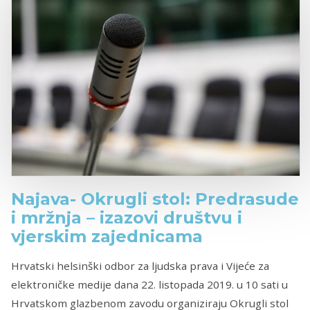
Najava- Okrugli stol: Predrasude
i mržnja – izazovi društvu i
vjerskim zajednicama
Hrvatski helsinški odbor za ljudska prava i Vijeće za
elektroničke medije dana 22. listopada 2019. u 10 sati u
Hrvatskom glazbenom zavodu organiziraju Okrugli stol