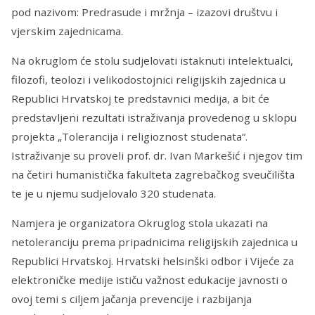
pod nazivom: Predrasude i mržnja – izazovi društvu i
vjerskim zajednicama.
Na okruglom će stolu sudjelovati istaknuti intelektualci,
filozofi, teolozi i velikodostojnici religijskih zajednica u
Republici Hrvatskoj te predstavnici medija, a bit će
predstavljeni rezultati istraživanja provedenog u sklopu
projekta „Tolerancija i religioznost studenata“.
Istraživanje su proveli prof. dr. Ivan Markešić i njegov tim
na četiri humanistička fakulteta zagrebačkog sveučilišta
te je u njemu sudjelovalo 320 studenata.
Namjera je organizatora Okruglog stola ukazati na
netoleranciju prema pripadnicima religijskih zajednica u
Republici Hrvatskoj. Hrvatski helsinški odbor i Vijeće za
elektroničke medije ističu važnost edukacije javnosti o
ovoj temi s ciljem jačanja prevencije i razbijanja