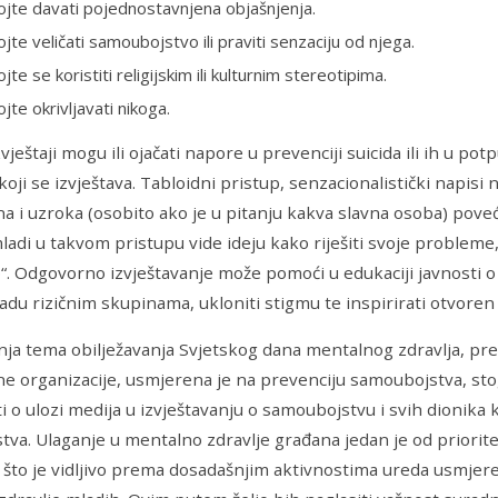
jte davati pojednostavnjena objašnjenja.
te veličati samoubojstvo ili praviti senzaciju od njega.
te se koristiti religijskim ili kulturnim stereotipima.
te okrivljavati nikoga.
vještaji mogu ili ojačati napore u prevenciji suicida ili ih u potp
koji se izvještava. Tabloidni pristup, senzacionalistički napisi
a i uzroka (osobito ako je u pitanju kakva slavna osoba) pov
mladi u takvom pristupu vide ideju kako riješiti svoje probleme
. Odgovorno izvještavanje može pomoći u edukaciji javnosti o s
adu rizičnim skupinama, ukloniti stigmu te inspirirati otvoren i
ja tema obilježavanja Svjetskog dana mentalnog zdravlja, pr
e organizacije, usmjerena je na prevenciju samoubojstva, stoga
i o ulozi medija u izvještavanju o samoubojstvu i svih dionika 
va. Ulaganje u mentalno zdravlje građana jedan je od priorit
 što je vidljivo prema dosadašnjim aktivnostima ureda usmje