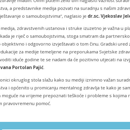
dravlje mladih. Ovim putem želio bih naglasiti važnost suradnj
tva, a predstavnike medija pozvati na suradnju s našim zdra
vještavanje o samoubojstvima“, naglasio je
dr.sc. Vjekoslav Jel
medija, zdravstvenih ustanova i struke izuzetno je važna u pl
i kada je riječ o samoubojstvima, stoga smatram da partners
 objektivno i odgovorno izvještavati o tom činu. Gradski ured
dukacije za medije temeljene na preporukama Svjetske zdravs
voditi iduće godine te se nadam da će pozitivno utjecati na izvj
Ivana Portolan Pajić
.
ionici okruglog stola slažu kako su mediji iznimno važan sur
tva i općenito u promicanju mentalnog zdravlja te kako je 
moguće na vrijeme prepoznati teškoće i probleme s kojima ri
im pravovremenu pomoć.