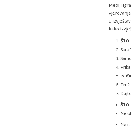
Mediji igr
vjerovanja
u izvješta
kako izvje
ŠTO 
Surađ
Samou
Prika
Istič
Pruži
Dajte
ŠTO 
Ne ob
Ne iz