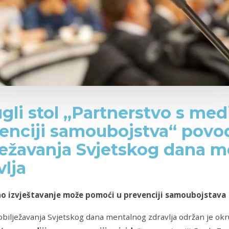
gli stol „Partnerstvo s med
enciji samoubojstva“ pov
ježavanja Svjetskog dana 
vlja
 izvještavanje može pomoći u prevenciji samoubojstava
ilježavanja Svjetskog dana mentalnog zdravlja održan je okru