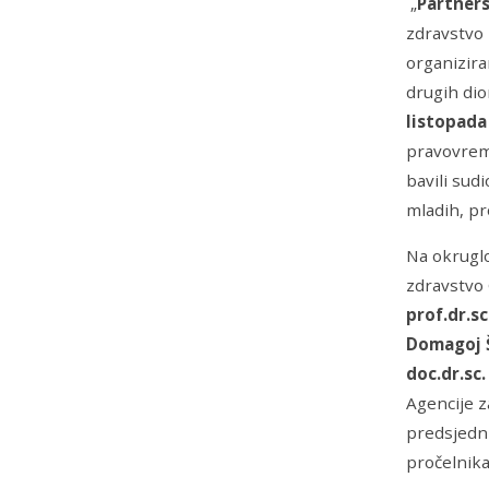
„
Partners
zdravstvo 
organiziran
drugih dio
listopada
pravovreme
bavili sud
mladih, pr
Na okruglo
zdravstvo
prof.dr.s
Domagoj 
doc.dr.sc.
Agencije z
predsjedni
pročelnika