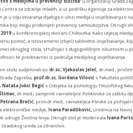
tvo s medijima u prevenciji suicida
“ u organizaciji Grada Z
i Centra za zdravlje mladih, a uz podršku Agencije za elektroni
 je u cilju otvaranja dijaloga o ulozi medija u izvještavanju o s
nika koji mogu pridonijeti prevenciji samoubojstva. Okrugli st
 2019
u konferencijskoj dvorani Chilloutka. Kako utjecaj medija
nu pomoć, a istovremeno izbjeći tabloidno izvještavanje, klju
ionici okruglog stola, stručnjaci s dugogodišnjim iskustvom u 
ofesori te predstavnici iz područja medijskog izvještavanja.
m stolu sudjelovali su:
dr.sc.
Vjekoslav Jeleč
, dr.med., proče
 Grada Zagreba,
prof.dr.sc
.
Gordana Vilović
s Fakulteta politi
c. Nataša Jokić Begić
s Odsjeka za psihologiju Filozofskog fak
Štimac
, dr.med., zamjenik ravnateljice Poliklinike za zaštitu d
 Petrana Brečić
, prim.dr.med., ravnateljica Klinike za psihijatr
a elektroničke medije,
Ivana Paradžiković
, urednica na Novoj
k udruge Životna linija. Okrugli stol je moderirala
Ivana Porto
 Gradskog ureda za zdravstvo.