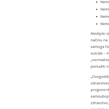
Nemo
Nemoj
Nemoj
Nemoj
Medijski iz
načinu na 
samoga čin
suicida – 
„normalno“
ponuditi n
„Ovogodišn
zdravstven
progovorit
samoubojst
zdravstvo,