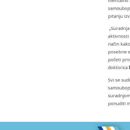
mentalno z
samoubojs
pitanju iz
„Suradnja 
aktivnost
način kako
posebne e
početi pro
doktorica
Svi se sud
samoubojs
suradnjom 
ponuditi 