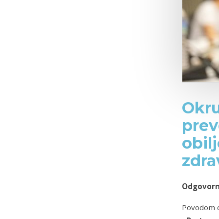
Okru
prev
obil
zdra
Odgovorno
Povodom ob