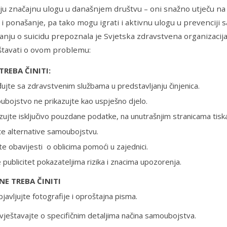
aju značajnu ulogu u današnjem društvu – oni snažno utječu na 
 i ponašanje, pa tako mogu igrati i aktivnu ulogu u prevenciji
vanju o suicidu prepoznala je Svjetska zdravstvena organizacij
štavati o ovom problemu:
TREBA ČINITI:
ujte sa zdravstvenim službama u predstavljanju činjenica.
bojstvo ne prikazujte kao uspješno djelo.
zujte isključivo pouzdane podatke, na unutrašnjim stranicama tiska
ite alternative samoubojstvu.
te obavijesti o oblicima pomoći u zajednici.
 publicitet pokazateljima rizika i znacima upozorenja.
NE TREBA ČINITI
javljujte fotografije i oproštajna pisma.
vještavajte o specifičnim detaljima načina samoubojstva.