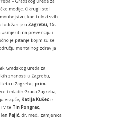
agreba – Gradskog ureda za
čke medije. Okrugli stol
amoubojstvu, kao i ulozi svih
ol održan je u
Zagrebu, 15.
 usmjeriti na prevenciju i
čno je pitanje kojim su se
području mentalnog zdravlja
lnik Gradskog ureda za
čkih znanosti u Zagrebu,
ulteta u Zagrebu,
prim.
jece i mladih Grada Zagreba,
iju Vrapče,
Katija Kušec
iz
 TV te
Tin Pongrac
,
lan Pajić
, dr. med., zamjenica