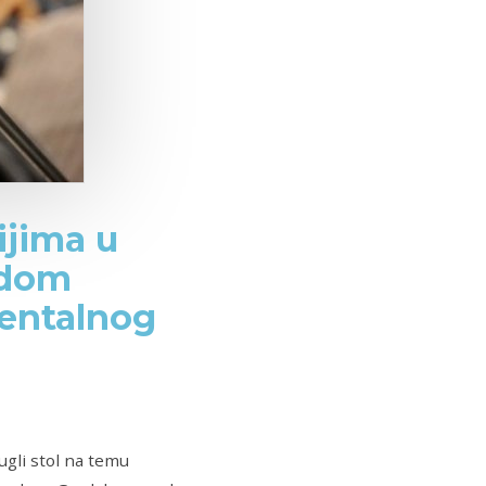
ijima u
odom
mentalnog
gli stol na temu