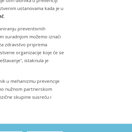
e svih dionika u prevenciji
vstvenim ustanovama kada je u
eč
.
aniranju preventivnih
kom suradnjom možemo iznaći
 za zdravstvo priprema
tvene organizacije koje će se
eštavanje“, istaknula je
adnik u mehanizmu prevencije
samo nužnom partnerskom
zične skupine susreću i