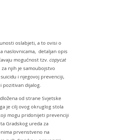
unosti oslabjeti, a to ovisi o
 na naslovnicama, detaljan opis
ećavaju mogućnost tzv.
copycat
, za njih je samoubojstvo
uicidu i njegovoj prevenciji,
 pozitivan dijalog.
edložena od strane Svjetske
 je cilj ovog okruglog stola
koji mogu pridonijeti prevenciji
eta Gradskog ureda za
renima prvenstveno na