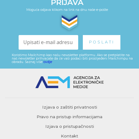
PRIJAVA
Moguća odjava klikom na link na dnu naše e-pošte
Koristimo Mailchimp kao našu newsletter platformu. Ako se pretplatite na
naš newsletter prihvaćate da će vaši podaci biti proslijeđeni Mailchimpu na
obradu. Saznaj više
ovdje
.
Izjava o zaštiti privatnosti
Pravo na pristup informacijama
Izjava o pristupačnosti
Kontakt