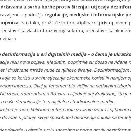
m državama u svrhu borbe protiv širenja i utjecaja dezinfor
 razvijene u području
regulacije, medijske i informacijske pi
činjenica
. Isto tako, pružit će interdisciplinarni pristup ovom
 predstavnika vlasti, obrazovnog sektora, predstavnika akadem
novinara.
 dezinformacija u eri digitalnih medija – o čemu je ukratko
cije nisu nova pojava. Međutim, poprimile su dosad neviđene 
net i društvene mreže nude za njihovo širenje. Dezinformacijom 
a koja se koristi u svrhu stjecanja ekonomske koristi ili namjern
javnom interesu. Ovaj je fenomen bio vidljiv na nedavnim izborim
ki izbori, referendum o Brexitu u Ujedinjenoj Kraljevini), što je
 u naše demokracije te u digitalne i tradicionalne medije.
prekomjernom količinom informacija iz raznih izvora i njihovom b
e dovode u pitanje svoju sposobnost donošenja odluka na temelju 
đer dovode u pitanje svoju sposobnost borbe protiv dezinformaci