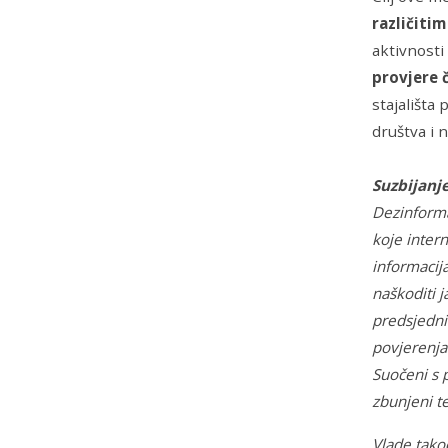
različiti
aktivnosti
provjere 
stajališta
društva i 
Suzbijanje
Dezinforma
koje inter
informacij
naškoditi 
predsjednič
povjerenja
Suočeni s 
zbunjeni t
Vlade tako