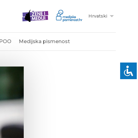
Hrvatski
POO
Medijska pismenost