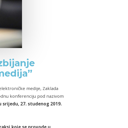
bijanje
medija”
elektroničke medije, Zaklada
rodnu konferenciju pod nazivom
u srijedu, 27. studenog 2019.
raksi koje se provode u