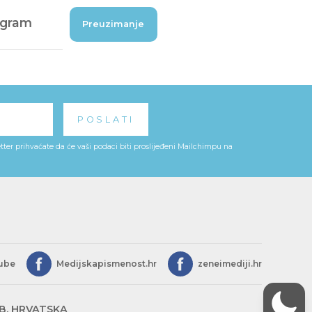
rogram
Preuzimanje
ter prihvaćate da će vaši podaci biti proslijeđeni Mailchimpu na
ube
Medijskapismenost.hr
zeneimediji.hr
EB, HRVATSKA