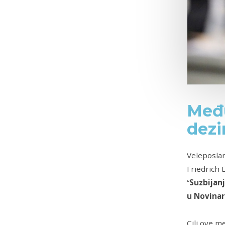
Među
dezi
Veleposlan
Friedrich
“
Suzbijanj
u Novina
Cilj ove 