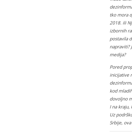
dezinforma
tko mora d
2018. ili 
izbornih ra
postavila d
napraviti? 
medija?
Pored propi
inicijativ
dezinformac
kod mladih,
dovoljno m
I na kraju,
Uz podršku
Srbije, ov