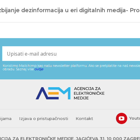
bijanje dezinformacija u eri digitalnih medija- P
Koristimo Mailchimp kao našu newsletter platformu. Ako se pretplatite na naš newslet
obradu. Saznaj više
ovdje
.
cijama
Izjava o pristupačnosti
Kontakt
Yout
CIJA ZA ELEKTRONIČKE MEDIJE, JAGIĆEVA 31, 10 000 ZAGR