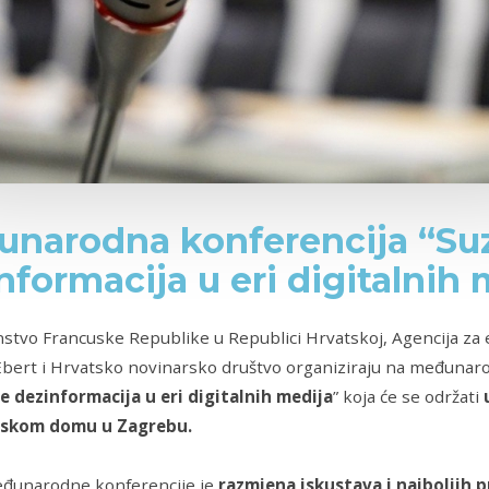
narodna konferencija “Suz
nformacija u eri digitalnih 
stvo Francuske Republike u Republici Hrvatskoj, Agencija za 
 Ebert i Hrvatsko novinarsko društvo organiziraju na međuna
e dezinformacija u eri digitalnih medija
” koja će se održati
rskom domu u Zagrebu.
međunarodne konferencije je
razmjena iskustava i najboljih p