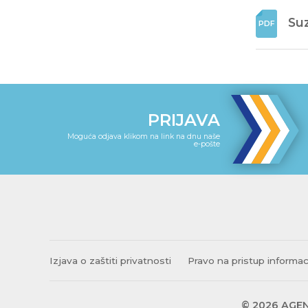
Suz
PRIJAVA
Moguća odjava klikom na link na dnu naše
e-pošte
Izjava o zaštiti privatnosti
Pravo na pristup informa
© 2026 AGEN