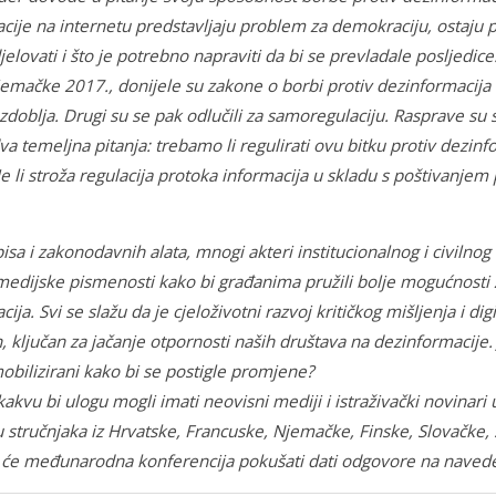
cije na internetu predstavljaju problem za demokraciju, ostaju p
jelovati i što je potrebno napraviti da bi se prevladale posljedi
Njemačke 2017., donijele su zakone o borbi protiv dezinformacija
zdoblja. Drugi su se pak odlučili za samoregulaciju. Rasprave su 
va temeljna pitanja: trebamo li regulirati ovu bitku protiv dezin
Je li stroža regulacija protoka informacija u skladu s poštivanjem
sa i zakonodavnih alata, mnogi akteri institucionalnog i civilnog 
e medijske pismenosti kako bi građanima pružili bolje mogućnosti 
ija. Svi se slažu da je cjeloživotni razvoj kritičkog mišljenja i d
 ključan za jačanje otpornosti naših društava na dezinformacije. 
obilizirani kako bi se postigle promjene?
 kakvu bi ulogu mogli imati neovisni mediji i istraživački novinari
 stručnjaka iz Hrvatske, Francuske, Njemačke, Finske, Slovačke, 
a će međunarodna konferencija pokušati dati odgovore na navede