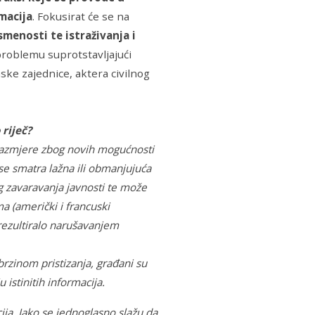
macija
. Fokusirat će se na
smenosti te istraživanja i
 problemu suprotstavljajući
ske zajednice, aktera civilnog
 riječ?
razmjere zbog novih mogućnosti
se smatra lažna ili obmanjujuća
og zavaravanja javnosti te može
a (američki i francuski
 rezultiralo narušavanjem
rzinom pristizanja, građani su
istinitih informacija.
ja. Iako se jednoglasno slažu da