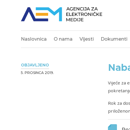
Naslovnica
O nama
Vijesti
Dokumenti
Naba
OBJAVLJENO
5. PROSINCA 2019.
Vijeće za 
pokretanj
Rok za dos
priloženo
Poz