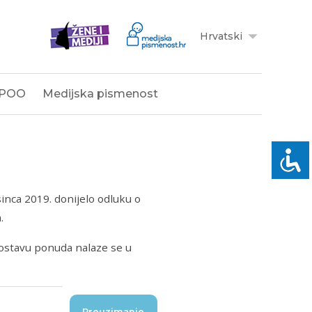
Hrvatski
POO
Medijska pismenost
sinca 2019. donijelo odluku o
.
 dostavu ponuda nalaze se u
Preuzimanje