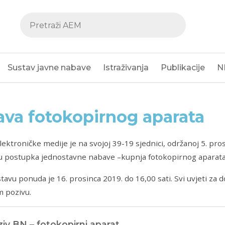
Sustav javne nabave
Istraživanja
Publikacije
N
va fotokopirnog aparata
elektroničke medije je na svojoj 39-19 sjednici, održanoj 5. pro
u postupka jednostavne nabave –kupnja fotokopirnog aparata
tavu ponuda je 16. prosinca 2019. do 16,00 sati. Svi uvjeti za
m pozivu.
iv BN – fotokopirni aparat