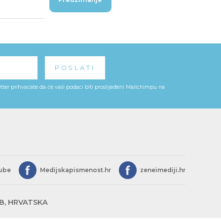
ter prihvaćate da će vaši podaci biti proslijeđeni Mailchimpu na
ube
Medijskapismenost.hr
zeneimediji.hr
EB, HRVATSKA