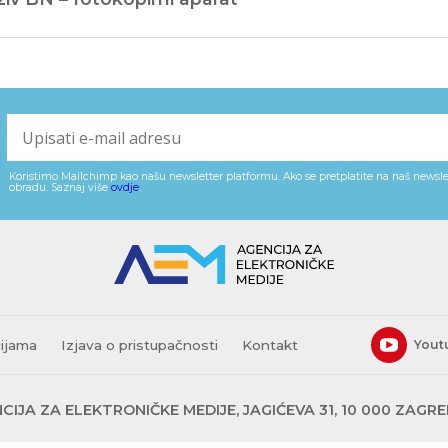
Koristimo Mailchimp kao našu newsletter platformu. Ako se pretplatite na naš newslet
obradu. Saznaj više
ovdje
.
cijama
Izjava o pristupačnosti
Kontakt
Yout
CIJA ZA ELEKTRONIČKE MEDIJE, JAGIĆEVA 31, 10 000 ZAGR