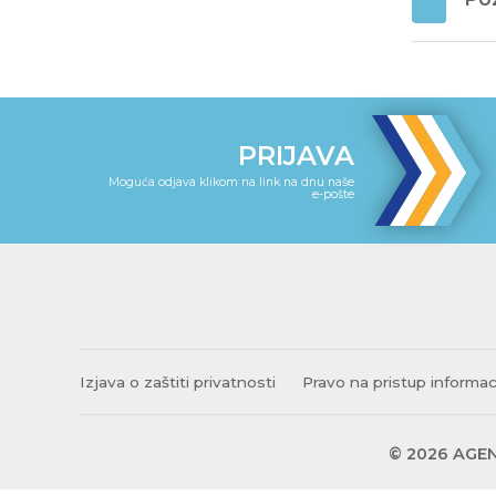
PRIJAVA
Moguća odjava klikom na link na dnu naše
e-pošte
Izjava o zaštiti privatnosti
Pravo na pristup informa
© 2026 AGEN