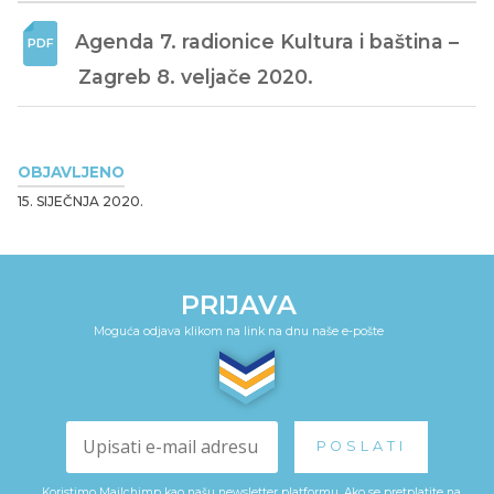
Agenda 7. radionice Kultura i baština – 
Zagreb 8. veljače 2020.
OBJAVLJENO
15. SIJEČNJA 2020.
PRIJAVA
Moguća odjava klikom na link na dnu naše e-pošte
Koristimo Mailchimp kao našu newsletter platformu. Ako se pretplatite na