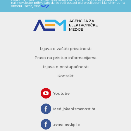
naš newsletter prihvaćate da će vaši podaci biti proslijeđeni Mailchimpu na
obradu. Saznaj više
ovdje
.
Izjava o zaštiti privatnosti
Pravo na pristup informacijama
Izjava o pristupačnosti
Kontakt
Youtube
Medijskapismenost.hr
zeneimediji.hr