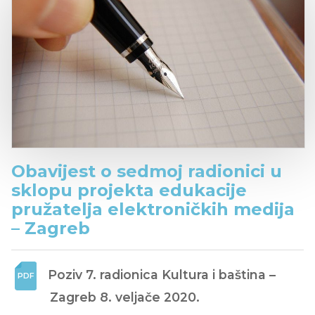
Obavijest o sedmoj radionici u
sklopu projekta edukacije
pružatelja elektroničkih medija
– Zagreb
Poziv 7. radionica Kultura i baština – 
Zagreb 8. veljače 2020.