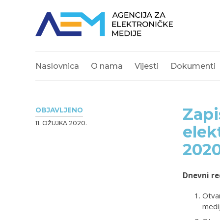
Naslovnica
O nama
Vijesti
Dokumenti
Zapi
OBJAVLJENO
11. OŽUJKA 2020.
elek
202
Dnevni re
Otvar
medij