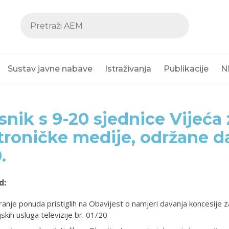
Sustav javne nabave
Istraživanja
Publikacije
N
snik s 9-20 sjednice Vijeća 
troničke medije, održane d
0.
d:
anje ponuda pristiglih na Obavijest o namjeri davanja koncesije z
skih usluga televizije br. 01/20