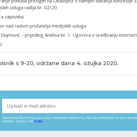
anje ponuda pristiglih na Obavijest o namjeri davanja koncesije z
skih usluga radija br. 02/20
a zapisnika
or nad radom pružatelja medijskih usluga
 Dujmović – prijedlog Aneksa br. 1. Ugovora o uređivanju internet
o
isnik s 9-20, održane dana 4. ožujka 2020.
Koristimo Mailchimp kao našu newsletter platformu. Ako se pretplatite na naš newslet
obradu. Saznaj više
ovdje
.