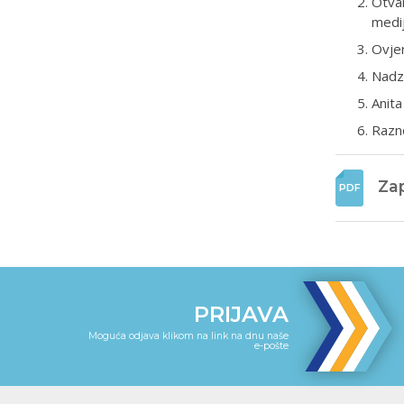
Otvar
medij
Ovjer
Nadz
Anita
Razn
Zap
PRIJAVA
Moguća odjava klikom na link na dnu naše
e-pošte