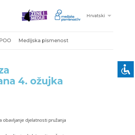
Hrvatski
POO
Medijska pismenost
za
ana 4. ožujka
a obavljanje djelatnosti pružanja