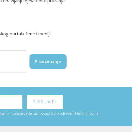
a obavljanje djelatnosti pružanja
skog portala žene i mediji
Preuzimanje
ter prihvaćate da će vaši podaci biti proslijeđeni Mailchimpu na