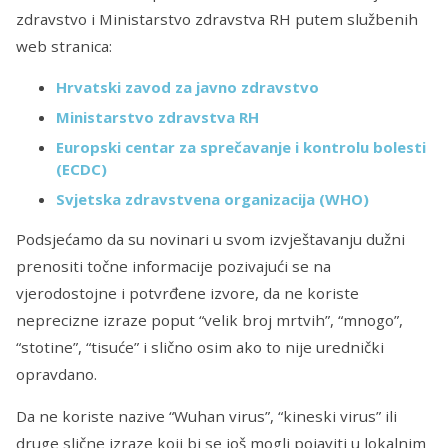
zdravstvo i Ministarstvo zdravstva RH putem službenih
web stranica:
Hrvatski zavod za javno zdravstvo
Ministarstvo zdravstva RH
Europski centar za sprečavanje i kontrolu bolesti
(ECDC)
Svjetska zdravstvena organizacija (WHO)
Podsjećamo da su novinari u svom izvještavanju dužni
prenositi točne informacije pozivajući se na
vjerodostojne i potvrđene izvore, da ne koriste
neprecizne izraze poput “velik broj mrtvih”, “mnogo”,
“stotine”, “tisuće” i slično osim ako to nije urednički
opravdano.
Da ne koriste nazive “Wuhan virus”, “kineski virus” ili
druge slične izraze koji bi se još mogli pojaviti u lokalnim