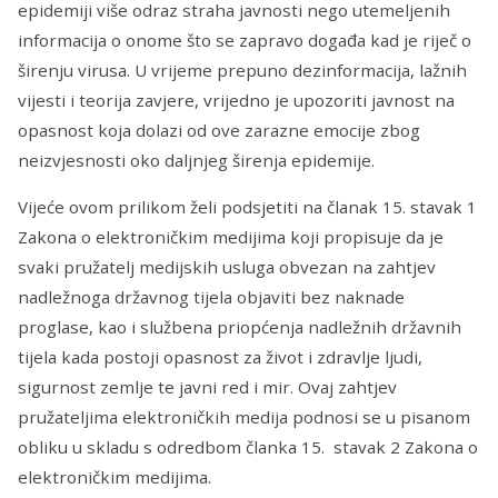
epidemiji više odraz straha javnosti nego utemeljenih
informacija o onome što se zapravo događa kad je riječ o
širenju virusa. U vrijeme prepuno dezinformacija, lažnih
vijesti i teorija zavjere, vrijedno je upozoriti javnost na
opasnost koja dolazi od ove zarazne emocije zbog
neizvjesnosti oko daljnjeg širenja epidemije.
Vijeće ovom prilikom želi podsjetiti na članak 15. stavak 1
Zakona o elektroničkim medijima koji propisuje da je
svaki pružatelj medijskih usluga obvezan na zahtjev
nadležnoga državnog tijela objaviti bez naknade
proglase, kao i službena priopćenja nadležnih državnih
tijela kada postoji opasnost za život i zdravlje ljudi,
sigurnost zemlje te javni red i mir. Ovaj zahtjev
pružateljima elektroničkih medija podnosi se u pisanom
obliku u skladu s odredbom članka 15. stavak 2 Zakona o
elektroničkim medijima.