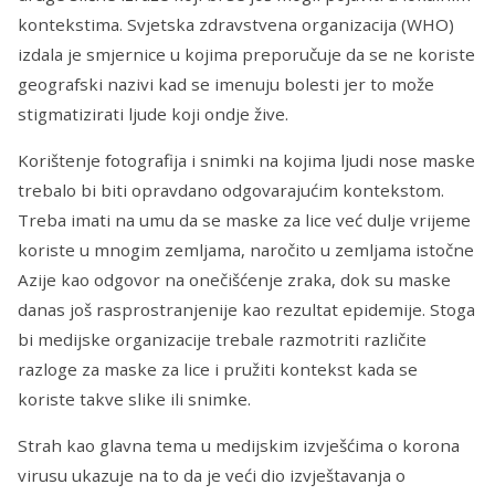
kontekstima. Svjetska zdravstvena organizacija (WHO)
izdala je smjernice u kojima preporučuje da se ne koriste
geografski nazivi kad se imenuju bolesti jer to može
stigmatizirati ljude koji ondje žive.
Korištenje fotografija i snimki na kojima ljudi nose maske
trebalo bi biti opravdano odgovarajućim kontekstom.
Treba imati na umu da se maske za lice već dulje vrijeme
koriste u mnogim zemljama, naročito u zemljama istočne
Azije kao odgovor na onečišćenje zraka, dok su maske
danas još rasprostranjenije kao rezultat epidemije. Stoga
bi medijske organizacije trebale razmotriti različite
razloge za maske za lice i pružiti kontekst kada se
koriste takve slike ili snimke.
Strah kao glavna tema u medijskim izvješćima o korona
virusu ukazuje na to da je veći dio izvještavanja o