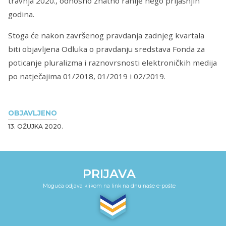
travnja 2020., odnosno znatno ranije nego prijašnjih
godina.
Stoga će nakon završenog pravdanja zadnjeg kvartala
biti objavljena Odluka o pravdanju sredstava Fonda za
poticanje pluralizma i raznovrsnosti elektroničkih medija
po natječajima 01/2018, 01/2019 i 02/2019.
OBJAVLJENO
13. OŽUJKA 2020.
PRIJAVA
Moguća odjava klikom na link na dnu naše e-pošte