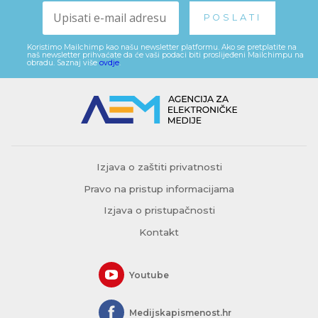
Koristimo Mailchimp kao našu newsletter platformu. Ako se pretplatite na
naš newsletter prihvaćate da će vaši podaci biti proslijeđeni Mailchimpu na
obradu. Saznaj više
ovdje
.
Izjava o zaštiti privatnosti
Pravo na pristup informacijama
Izjava o pristupačnosti
Kontakt
Youtube
Medijskapismenost.hr