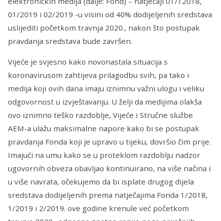
elektroničkih medija (dalje: Fond) – natječaji 01/12018,
01/2019 i 02/2019 -u visini od 40% dodijeljenih sredstava
uslijediti početkom travnja 2020., nakon što postupak
pravdanja sredstava bude završen.
Vijeće je svjesno kako novonastala situacija s
koronavirusom zahtijeva prilagodbu svih, pa tako i
medija koji ovih dana imaju iznimnu važni ulogu i veliku
odgovornost u izvještavanju. U želji da medijima olakša
ovo iznimno teško razdoblje, Vijeće i Stručne službe
AEM-a ulažu maksimalne napore kako bi se postupak
pravdanja Fonda koji je upravo u tijeku, dovršio čim prije.
Imajući na umu kako se u proteklom razdoblju nadzor
ugovornih obveza obavljao kontinuirano, na više načina i
u više navrata, očekujemo da bi isplate drugog dijela
sredstava dodijeljenih prema natječajima Fonda 1/2018,
1/2019 i 2/2019. ove godine krenule već početkom