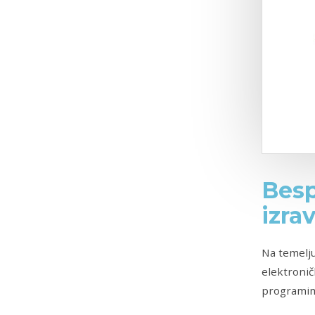
Besp
izra
Na temelju
elektronič
programima