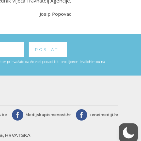
dnik Vijeća i ravnatelj Agencije,
Josip Popovac
ter prihvaćate da će vaši podaci biti proslijeđeni Mailchimpu na
ube
Medijskapismenost.hr
zeneimediji.hr
EB, HRVATSKA