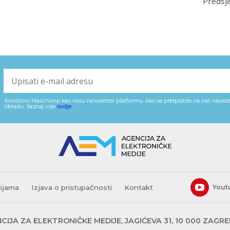
Predsje
Koristimo Mailchimp kao našu newsletter platformu. Ako se pretplatite na naš newslet
obradu. Saznaj više
ovdje
.
cijama
Izjava o pristupačnosti
Kontakt
Yout
CIJA ZA ELEKTRONIČKE MEDIJE, JAGIĆEVA 31, 10 000 ZAGR