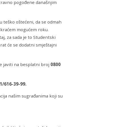
zravno pogođene današnjim
esu teško oštećeni, da se odmah
najkraćem mogućem roku.
aj, za sada je to Studentski
rat će se dodatni smještajni
 javiti na besplatni broj
0800
1/616-39-99.
cija našim sugrađanima koji su