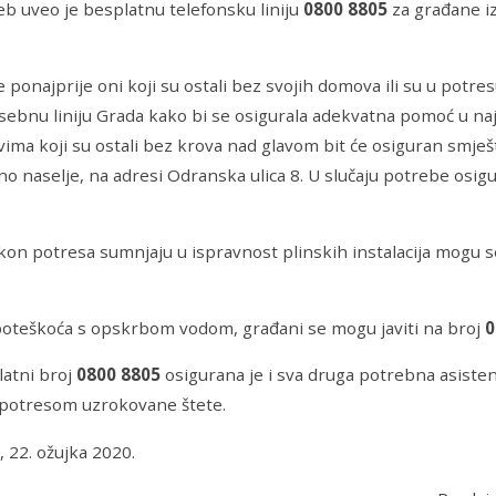
b uveo je besplatnu telefonsku liniju
0800 8805
za građane i
e ponajprije oni koji su ostali bez svojih domova ili su u potr
osebnu liniju Grada kako bi se osigurala adekvatna pomoć u 
ima koji su ostali bez krova nad glavom bit će osiguran smješt
o naselje, na adresi Odranska ulica 8. U slučaju potrebe osigu
akon potresa sumnjaju u ispravnost plinskih instalacija mogu se
poteškoća s opskrbom vodom, građani se mogu javiti na broj
0
latni broj
0800 8805
osigurana je i sva druga potrebna asisten
 potresom uzrokovane štete.
 22. ožujka 2020.