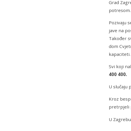
Grad Zagre
potresom.
Pozivaju s
jave na p
Također sv
dom Cvjetn
kapaciteti.
Svi koji n
400 400.
U slučaju 
Kroz besp
pretrpjeli
U Zagrebu,