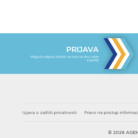
PRIJAVA
Moguća odjava klikom na link na dnu naše
e-pošte
Izjava o zaštiti privatnosti
Pravo na pristup informa
© 2026 AGEN