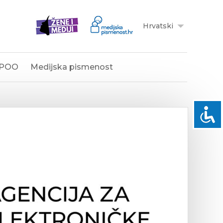
Hrvatski
POO
Medijska pismenost