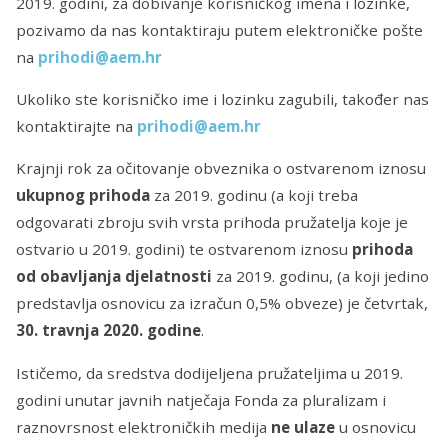
2019. godini, za dobivanje korisničkog imena i lozinke,
pozivamo da nas kontaktiraju putem elektroničke pošte
na
prihodi@aem.hr
Ukoliko ste korisničko ime i lozinku zagubili, također nas
kontaktirajte na
prihodi@aem.hr
Krajnji rok za očitovanje obveznika o ostvarenom iznosu
ukupnog prihoda
za 2019. godinu (a koji treba
odgovarati zbroju svih vrsta prihoda pružatelja koje je
ostvario u 2019. godini) te ostvarenom iznosu
prihoda
od obavljanja djelatnosti
za 2019. godinu, (a koji jedino
predstavlja osnovicu za izračun 0,5% obveze) je četvrtak,
30. travnja 2020. godine
.
Ističemo, da sredstva dodijeljena pružateljima u 2019.
godini unutar javnih natječaja Fonda za pluralizam i
raznovrsnost elektroničkih medija
ne ulaze
u osnovicu