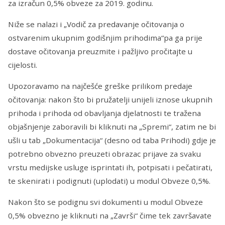
za izračun 0,5% obveze za 2019. godinu.
Niže se nalazi i „Vodič za predavanje očitovanja o
ostvarenim ukupnim godišnjim prihodima“pa ga prije
dostave očitovanja preuzmite i pažljivo pročitajte u
cijelosti.
Upozoravamo na najčešće greške prilikom predaje
očitovanja: nakon što bi pružatelji unijeli iznose ukupnih
prihoda i prihoda od obavljanja djelatnosti te tražena
objašnjenje zaboravili bi kliknuti na „Spremi“, zatim ne bi
ušli u tab „Dokumentacija“ (desno od taba Prihodi) gdje je
potrebno obvezno preuzeti obrazac prijave za svaku
vrstu medijske usluge isprintati ih, potpisati i pečatirati,
te skenirati i podignuti (uplodati) u modul Obveze 0,5%.
Nakon što se podignu svi dokumenti u modul Obveze
0,5% obvezno je kliknuti na „Završi“ čime tek završavate