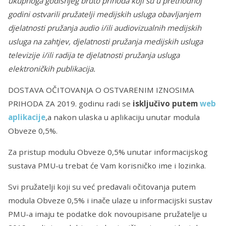
ukupnoga godišnjeg bruto prihoda koji su u prethodnoj
godini ostvarili pružatelji medijskih usluga obavljanjem
djelatnosti pružanja audio i/ili audiovizualnih medijskih
usluga na zahtjev, djelatnosti pružanja medijskih usluga
televizije i/ili radija te djelatnosti pružanja usluga
elektroničkih publikacija.
DOSTAVA OČITOVANJA O OSTVARENIM IZNOSIMA
PRIHODA ZA 2019. godinu radi se
isključivo putem
web
aplikacije
,a nakon ulaska u aplikaciju unutar modula
Obveze 0,5%.
Za pristup modulu Obveze 0,5% unutar informacijskog
sustava PMU-u trebat će Vam korisničko ime i lozinka.
Svi pružatelji koji su već predavali očitovanja putem
modula Obveze 0,5% i inače ulaze u informacijski sustav
PMU-a imaju te podatke dok novoupisane pružatelje u