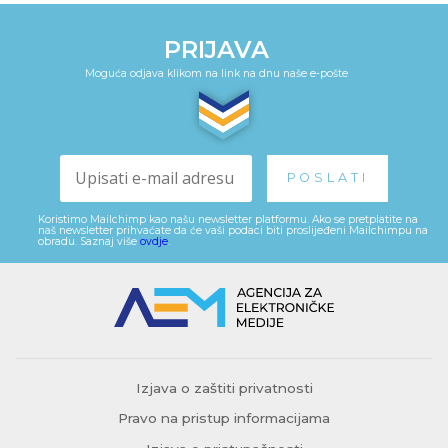
PRIJAVA
Moguća odjava klikom na link na dnu naše e-pošte
Koristimo Mailchimp kao našu newsletter platformu. Ako se pretplatite na
naš newsletter prihvaćate da će vaši podaci biti proslijeđeni Mailchimpu na
obradu. Saznaj više
ovdje
.
Izjava o zaštiti privatnosti
Pravo na pristup informacijama